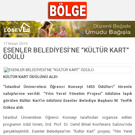
GÜNCEL
17 Nisan 2019
POLİTİKA
ESENLER BELEDİYESİ’NE ”KÜLTÜR KART”
ÖDÜLÜ
Polis & Adliye
SPOR
KÜLTÜR KART ÖDÜLÜNÜ ALDI
EKONOMİ
“İstanbul Üniversitesi Öğrenci Konseyi 1453 Ödülleri” törenle
YAZARLAR
sahiplerine verildi.
“Yılın Yerel Yönetim Projesi” ödülüne layık
Sağlık & Yaşam
görülen Kültür Kart’ın ödülünü Esenler Belediye Başkanı M. Tevfik
Göksu aldı.
Kültür & Sanat
İstanbul Üniversitesi Öğrenci Konseyi tarafından organize edilen
EĞİTİM
programın ödül töreni, Ord. Prof. Dr. Cemil Bilsel Konferans Salonu’nda
gerçekleştirildi. Esenler Belediyesi’nin “Kültür Kart” projesi, “Yılın Yerel
Müzik & Magazin