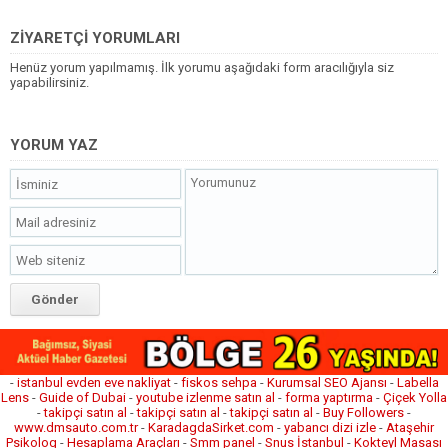
ZİYARETÇİ YORUMLARI
Henüz yorum yapılmamış. İlk yorumu aşağıdaki form aracılığıyla siz
yapabilirsiniz.
YORUM YAZ
-
istanbul evden eve nakliyat
-
fiskos sehpa
-
Kurumsal SEO Ajansı
-
Labella
Lens
-
Guide of Dubai
-
youtube izlenme satın al
-
forma yaptırma
-
Çiçek Yolla
-
takipçi satın al
-
takipçi satın al
-
takipçi satın al
-
Buy Followers
-
www.dmsauto.com.tr
-
KaradagdaSirket.com
-
yabancı dizi izle
-
Ataşehir
Psikolog
-
Hesaplama Araçları
-
Smm panel
-
Snus İstanbul
-
Kokteyl Masası