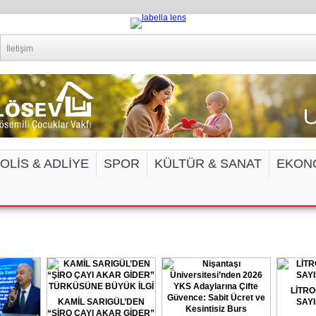
İletişim
OLİS & ADLİYE
SPOR
KÜLTÜR & SANAT
EKON
EDYA VE İNTERNET SİTELERİNE ERİŞİM 
LİTRO
KAMİL SARIGÜL’DEN
SAYI
“ŞİRO ÇAYI AKAR GİDER”