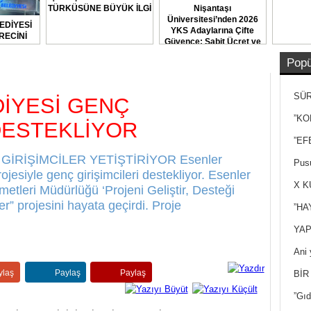
TÜRKÜSÜNE BÜYÜK İLGİ
Nişantaşı
Üniversitesi’nden 2026
EDİYESİ
YKS Adaylarına Çifte
RECİNİ
Güvence: Sabit Ücret ve
TI
Kesintisiz Burs
Popü
SÜR
İYESİ GENÇ
NEY
”KO
 DESTEKLİYOR
”EF
İRİŞİMCİLER YETİŞTİRİYOR Esenler
Pusu
jesiyle genç girişimcileri destekliyor. Esenler
X K
etleri Müdürlüğü ‘Projeni Geliştir, Desteği
r” projesini hayata geçirdi. Proje
”HA
YAP
Ani 
Yan
ylaş
Paylaş
Paylaş
BİR
”Gıd