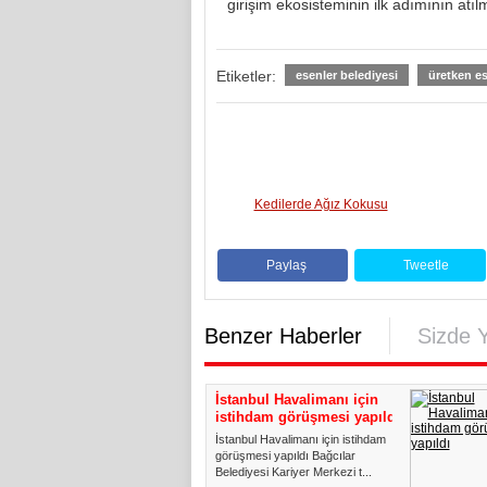
girişim ekosisteminin ilk adımının at
Etiketler:
esenler belediyesi
üretken es
Kedilerde Ağız Kokusu
Paylaş
Tweetle
Benzer Haberler
Sizde 
İstanbul Havalimanı için
istihdam görüşmesi yapıldı
İstanbul Havalimanı için istihdam
görüşmesi yapıldı Bağcılar
Belediyesi Kariyer Merkezi t...