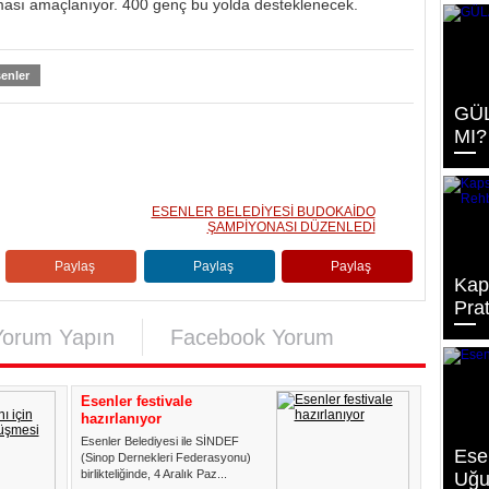
ılması amaçlanıyor. 400 genç bu yolda desteklenecek.
enler
GÜL
MI?
ESENLER BELEDİYESİ BUDOKAİDO
ŞAMPİYONASI DÜZENLEDİ
Paylaş
Paylaş
Paylaş
Kap
Pra
Yorum Yapın
Facebook Yorum
Esenler festivale
hazırlanıyor
Esenler Belediyesi ile SİNDEF
Esen
(Sinop Dernekleri Federasyonu)
birlikteliğinde, 4 Aralık Paz...
Uğu