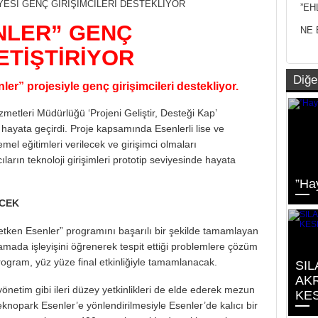
”EH
NLER” GENÇ
NE 
ETİŞTİRİYOR
Diğe
ler” projesiyle
genç girişimcileri destekliyor.
metleri Müdürlüğü ‘Projeni Geliştir, Desteği Kap’
 hayata geçirdi. Proje kapsamında Esenlerli lise ve
temel eğitimleri verilecek ve girişimci olmaları
arın teknoloji girişimleri prototip seviyesinde hayata
”Ha
ECEK
etken Esenler” programını başarılı bir şekilde tamamlayan
ulamada işleyişini öğrenerek tespit ettiği problemlere çözüm
Program, yüz yüze final etkinliğiyle tamamlanacak.
SIL
AKR
önetim gibi ileri düzey yetkinlikleri de elde ederek mezun
KE
Teknopark Esenler’e yönlendirilmesiyle Esenler’de kalıcı bir