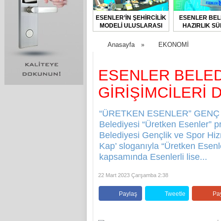
ESENLER’İN ŞEHİRCİLİK
ESENLER BEL
MODELİ ULUSLARASI
HAZIRLIK SÜ
FORUMDA TANITILDI
BAŞLAT
Anasayfa
EKONOMİ
»
ESENLER BELED
GİRİŞİMCİLERİ
“ÜRETKEN ESENLER” GENÇ G
Belediyesi “Üretken Esenler” pro
Belediyesi Gençlik ve Spor Hizm
Kap’ sloganıyla “Üretken Esenle
kapsamında Esenlerli lise...
22 Mart 2023 Çarşamba 2:38
Paylaş
Tweetle
Pa