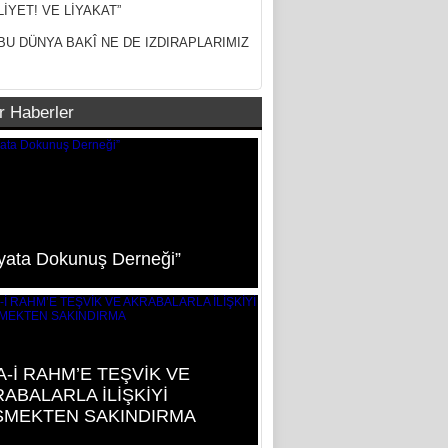
LİYET! VE LİYAKAT”
BU DÜNYA BAKÎ NE DE IZDIRAPLARIMIZ
r Haberler
yata Dokunuş Derneği”
A-İ RAHM’E TEŞVİK VE
ABALARLA İLİŞKİYİ
SMEKTEN SAKINDIRMA