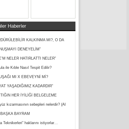
ler Haberler
DÜRÜLEBİLİR KALKINMA MI?, O DA
MİŞ?
NUŞMAYI DENEYELİM”
E’M NELER HATIRLATTI NELER”
la ile Kıble Nasıl Tespit Edilir?
UŞAĞI MI X EBEVEYNİ Mİ?
YAT YAŞADIĞIMIZ KADARDIR”
TIĞIN HER İYİLİĞİ BELGELEME
yüz kızarmasının sebepleri nelerdir? (Al
ak)
 BAŞKA BAYRAM
a Teknikerleri” haklarını istiyorlar…