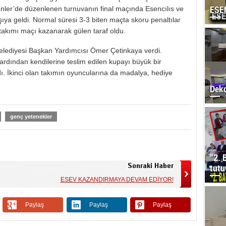
ESE
ler’de düzenlenen turnuvanın final maçında Esencılıs ve
ıya geldi. Normal süresi 3-3 biten maçta skoru penaltılar
s takımı maçı kazanarak gülen taraf oldu.
elediyesi Başkan Yardımcısı Ömer Çetinkaya verdi.
ardından kendilerine teslim edilen kupayı büyük bir
rdı. İkinci olan takımın oyuncularına da madalya, hediye
Deko
genç yetenekler
”2. 
tutu
ESEV KAZANDIRMAYA DEVAM EDİYOR!
Paylaş
Paylaş
Paylaş