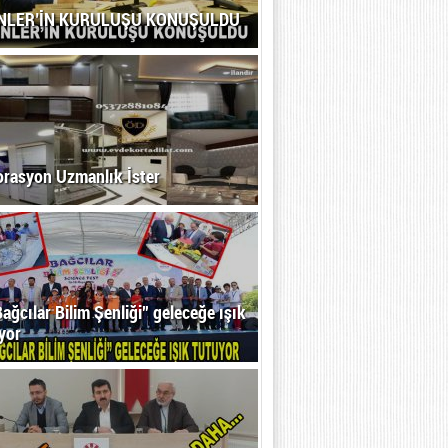
NLER’İN KURULUŞU KONUŞULDU
rasyon Uzmanlık İster
Bağcılar Bilim Şenliği” geleceğe ışık
yor