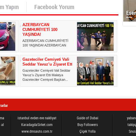
um Yapın
Facebook Yorum
Esen
AZERBAYCAN
CUMHURİYETİ 100
YAŞINDA!
AZERBAYCAN CUMHURİYETİ
100 YAŞINDA! AZERBAYCAN
HALK DANSLARI’NDAN
GÖRKEMLİ GÖSTERİ A...
Gazeteciler Cemiyeti Vali
Seddar Yavuz’u Ziyaret Etti
Gazeteciler Cemiyeti Vali Seddar
Yavuz’u Ziyaret Etti Malatya
Gazeteciler Cemiyeti Başkan...
arlar
ama
istanbul evden eve nakliyat
Guide of Dubai
yabanc
 al
KaradagdaSirket.com
Buy Followers
takipç
www.dmsauto.com.tr
Çiçek Yolla
Snus