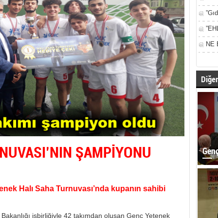
”Gıd
”EH
NE 
Diğer
NUVASI’NIN ŞAMPİYONU
Genç
enek Halı Saha Turnuvası’nda kupanın sahibi
r Bakanlığı işbirliğiyle 42 takımdan oluşan Genç Yetenek