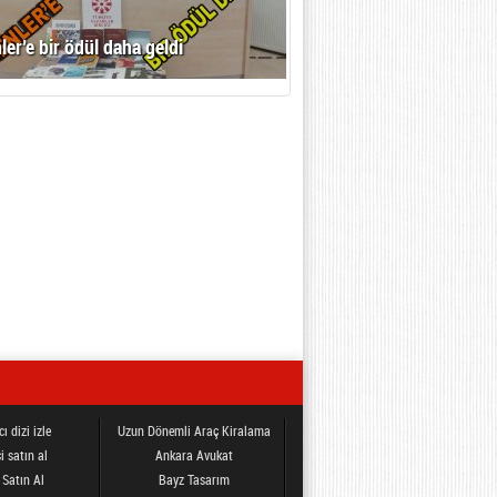
ler’e bir ödül daha geldi
ı dizi izle
Uzun Dönemli Araç Kiralama
i satın al
Ankara Avukat
 Satın Al
Bayz Tasarım