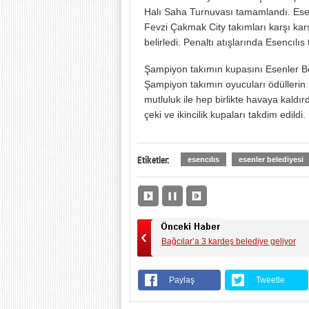
Halı Saha Turnuvası tamamlandı. Esen
Fevzi Çakmak City takımları karşı karş
belirledi. Penaltı atışlarında Esencılı
Şampiyon takımın kupasını Esenler B
Şampiyon takımın oyucuları ödüllerin 
mutluluk ile hep birlikte havaya kaldı
çeki ve ikincilik kupaları takdim edildi.
Etiketler:
esencılıs
esenler belediyesi
Bağcılar’a 3 kardeş belediye geliyor
Paylaş
Tweetle