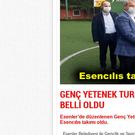
GENÇ YETENEK TUR
BELLİ OLDU
Esenler’de düzenlenen Genç Yet
Esencılıs takımı oldu.
Esenler Belediyesi ile Gençlik ve Spo