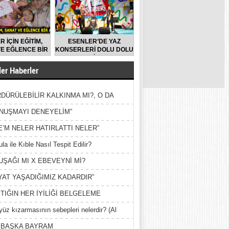
R İÇİN EĞİTİM,
ESENLER’DE YAZ
E EĞLENCE BİR
KONSERLERİ DOLU DOLU
ARADA
GEÇİYOR
er Haberler
DÜRÜLEBİLİR KALKINMA MI?, O DA
MİŞ?
NUŞMAYI DENEYELİM”
E’M NELER HATIRLATTI NELER”
la ile Kıble Nasıl Tespit Edilir?
UŞAĞI MI X EBEVEYNİ Mİ?
YAT YAŞADIĞIMIZ KADARDIR”
TIĞIN HER İYİLİĞİ BELGELEME
yüz kızarmasının sebepleri nelerdir? (Al
ak)
 BAŞKA BAYRAM