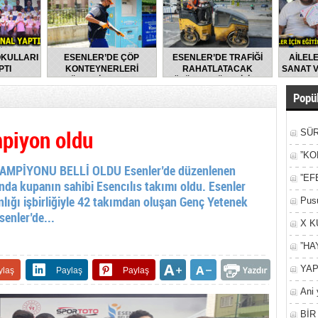
OKULLARI
ESENLER’DE ÇÖP
ESENLER’DE TRAFİĞİ
AİLELE
PTI
KONTEYNERLERİ
RAHATLATACAK
SANAT V
DÜZENLİ OLARAK
ÇÖZÜMLER ÜRETİLİYOR
DEZENFEKTE EDİLİYOR
Popül
mpiyon oldu
SÜR
NEY
”KO
MPİYONU BELLİ OLDU Esenler’de düzenlenen
”EF
da kupanın sahibi Esencılıs takımı oldu. Esenler
nlığı işbirliğiyle 42 takımdan oluşan Genç Yetenek
Pusu
enler’de...
X K
”HA
YAP
ylaş
Paylaş
Paylaş
Ani 
Yan
BİR