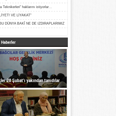
a Teknikerleri” haklarını istiyorlar…
LİYET! VE LİYAKAT”
BU DÜNYA BAKÎ NE DE IZDIRAPLARIMIZ
 Haberler
ler 28 Şubat’ı yakından tanıdılar