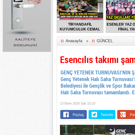
TİRYANDAFİL
ESENLER YAZ 
KUYUMCULUK CEMAL
FİNAL YA
TURGUT’UN EV
SAHİPLİĞİNDE
Anasayfa
GÜNCEL
»
FLORYA’DA ANLAMLI
BULUŞMA
Esencılıs takımı şa
GENÇ YETENEK TURNUVASI’NIN ŞA
Genç Yetenek Halı Saha Turnuvası’n
Belediyesi ile Gençlik ve Spor Baka
Halı Saha Turnuvası tamamlandı. Es
13 Ekim 2020 Salı 15:10
Paylaş
Tweetle
Pa