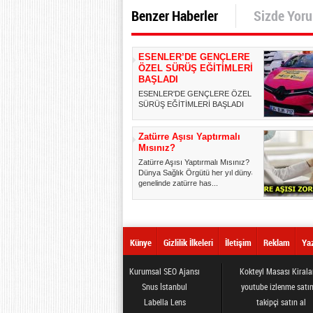
Benzer Haberler
Sizde Yor
ESENLER’DE GENÇLERE
ÖZEL SÜRÜŞ EĞİTİMLERİ
BAŞLADI
ESENLER'DE GENÇLERE ÖZEL
SÜRÜŞ EĞİTİMLERİ BAŞLADI
Esenlerli gençler kendileri için ya...
Zatürre Aşısı Yaptırmalı
Mısınız?
Zatürre Aşısı Yaptırmalı Mısınız?
Dünya Sağlık Örgütü her yıl dünya
genelinde zatürre has...
Künye
Gizlilik İlkeleri
İletişim
Reklam
Yaz
Kurumsal SEO Ajansı
Kokteyl Masası Kiral
Snus İstanbul
youtube izlenme satın
Labella Lens
takipçi satın al