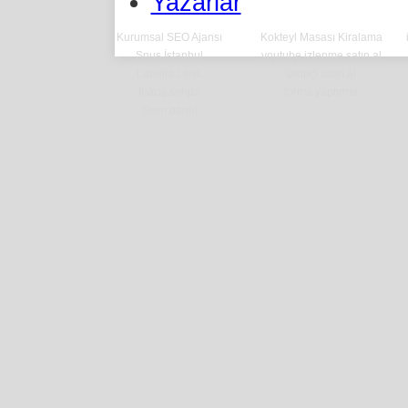
Yazarlar
Kurumsal SEO Ajansı
Kokteyl Masası Kiralama
Snus İstanbul
youtube izlenme satın al
Labella Lens
takipçi satın al
fiskos sehpa
forma yaptırma
Smm panel