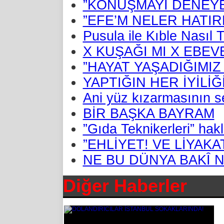
”KONUŞMAYI DENEYE
”EFE’M NELER HATIR
Pusula ile Kıble Nasıl T
X KUŞAĞI MI X EBEV
”HAYAT YAŞADIĞIMIZ
YAPTIĞIN HER İYİLİ
Ani yüz kızarmasının se
BİR BAŞKA BAYRAM
”Gıda Teknikerleri” hakl
”EHLİYET! VE LİYAKA
NE BU DÜNYA BAKÎ N
Diğer Haberler