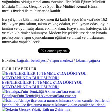
yoğunlukta olduğu temel atma törenine; İlçe Milli Eğitim Müdürü
Mustafa Yılmaz, Gençlik ve Spor İlçe Müdürü Kemal Hürcan,
meclis üyeleri ile muhtarlar da katıldı.
Bu yıl içinde bitirilmesi beklenen iki katlı E-Spor Merkezi’nde 162
kişilik yarışma salonu, takım ve koç odaları, canlı yayın odası, oyun
tanıtım ve oyun satış alanı, etkinlik alanı, fuaye alanı, kafeterya, idari
ve teknik birimler bulunuyor. Modern bir şekilde tasarlanan binada
profesyonel e-spor oyuncularının eğitimi ve ulusal ve uluslararası
turnuvalar yapılabilecek.
Etiketler:
bağcılar belediyesi
/
e-spor merkezi
/
lokman çağırıcı
İLGİLİ HABERLER
ESENLERLİLER 15 TEMMUZ’DA DÖRTYOL
MEYDANI’NDA BULUŞUYOR!
Battalgazi’nin Temizliği Akmercan’lara emanet
İstanbul’da ilçe ilçe cuma namazı kılınacak olan camiler belirlendi