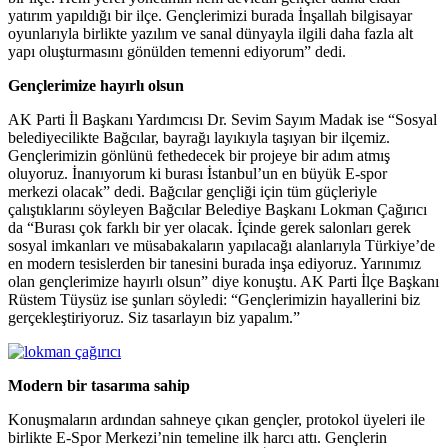
yatırım yapıldığı bir ilçe. Gençlerimizi burada İnşallah bilgisayar
oyunlarıyla birlikte yazılım ve sanal dünyayla ilgili daha fazla alt
yapı oluşturmasını gönülden temenni ediyorum” dedi.
Gençlerimize hayırlı olsun
AK Parti İl Başkanı Yardımcısı Dr. Sevim Sayım Madak ise “Sosyal
belediyecilikte Bağcılar, bayrağı layıkıyla taşıyan bir ilçemiz.
Gençlerimizin gönlünü fethedecek bir projeye bir adım atmış
oluyoruz. İnanıyorum ki burası İstanbul’un en büyük E-spor
merkezi olacak” dedi. Bağcılar gençliği için tüm güçleriyle
çalıştıklarını söyleyen Bağcılar Belediye Başkanı Lokman Çağırıcı
da “Burası çok farklı bir yer olacak. İçinde gerek salonları gerek
sosyal imkanları ve müsabakaların yapılacağı alanlarıyla Türkiye’de
en modern tesislerden bir tanesini burada inşa ediyoruz. Yarınımız
olan gençlerimize hayırlı olsun” diye konuştu. AK Parti İlçe Başkanı
Rüstem Tüysüz ise şunları söyledi: “Gençlerimizin hayallerini biz
gerçekleştiriyoruz. Siz tasarlayın biz yapalım.”
Modern bir tasarıma sahip
Konuşmaların ardından sahneye çıkan gençler, protokol üyeleri ile
birlikte E-Spor Merkezi’nin temeline ilk harcı attı. Gençlerin