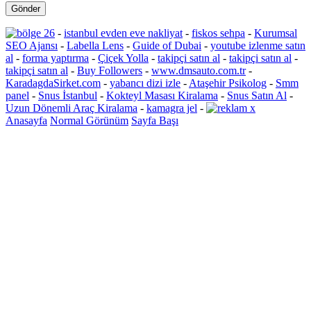
-
istanbul evden eve nakliyat
-
fiskos sehpa
-
Kurumsal
SEO Ajansı
-
Labella Lens
-
Guide of Dubai
-
youtube izlenme satın
al
-
forma yaptırma
-
Çiçek Yolla
-
takipçi satın al
-
takipçi satın al
-
takipçi satın al
-
Buy Followers
-
www.dmsauto.com.tr
-
KaradagdaSirket.com
-
yabancı dizi izle
-
Ataşehir Psikolog
-
Smm
panel
-
Snus İstanbul
-
Kokteyl Masası Kiralama
-
Snus Satın Al
-
Uzun Dönemli Araç Kiralama
-
kamagra jel
-
Anasayfa
Normal Görünüm
Sayfa Başı