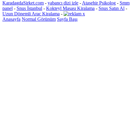
KaradagdaSirket.com
-
yabancı dizi izle
-
Ataşehir Psikolog
-
Smm
panel
-
Snus İstanbul
-
Kokteyl Masası Kiralama
-
Snus Satın Al
-
Uzun Dönemli Araç Kiralama
-
Anasayfa
Normal Görünüm
Sayfa Başı