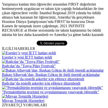
Yarışmaya katılan tüm öğrenciler arasından FIRST değerlerini
benimseyerek uygulayan ve takım için yaptığı fedakarlıkları ile öne
çıkan öğrencilere verilir. İstanbul Regional 2019 yılında bu ödülü
almaya hak kazanan bir öğrencimiz, Amerika’da gerçekleşen
Houston Dünya Şampiyonası’nda FIRST’ün kurucusu Dean
Kamen ile tanışmak üzere çağrılmıştı. 2021 INFINITE
RECHARGE at Home sezonunda ise takım kaptanımız bu ödülü
takıma bir kez daha kazandırdı ve Amerika’ya gitme hakkı kazandı
İLGİLİ HABERLER
Esenler’e yeni İETT hatları geldi
Bağcılar’da ”Tosya Pilav Festivali”
Bakan Albayrak’dan, Başkan Göksu ile ilgili önemli açıklamalar
Bağcılar’da engelli askerler için eğlence düzenlendi
”Permakültürün teorisini ve uygulanmasını yaşayarak öğrendik”
Misyap Temizlik Hizmetleri
ZİYARETÇİ YORUMLARI