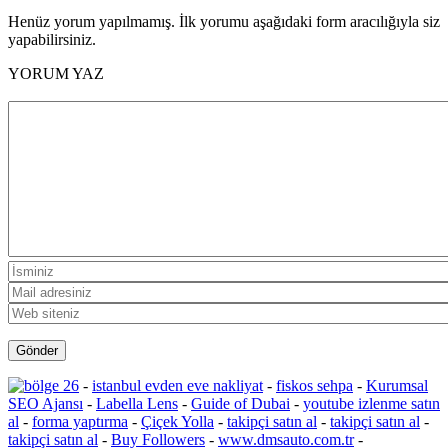
Henüz yorum yapılmamış. İlk yorumu aşağıdaki form aracılığıyla siz
yapabilirsiniz.
YORUM YAZ
-
istanbul evden eve nakliyat
-
fiskos sehpa
-
Kurumsal
SEO Ajansı
-
Labella Lens
-
Guide of Dubai
-
youtube izlenme satın
al
-
forma yaptırma
-
Çiçek Yolla
-
takipçi satın al
-
takipçi satın al
-
takipçi satın al
-
Buy Followers
-
www.dmsauto.com.tr
-