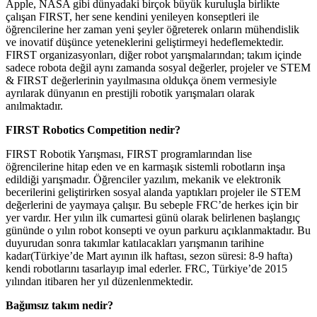
Apple, NASA gibi dünyadaki birçok büyük kuruluşla birlikte
çalışan FIRST, her sene kendini yenileyen konseptleri ile
öğrencilerine her zaman yeni şeyler öğreterek onların mühendislik
ve inovatif düşünce yeteneklerini geliştirmeyi hedeflemektedir.
FIRST organizasyonları, diğer robot yarışmalarından; takım içinde
sadece robota değil aynı zamanda sosyal değerler, projeler ve STEM
& FIRST değerlerinin yayılmasına oldukça önem vermesiyle
ayrılarak dünyanın en prestijli robotik yarışmaları olarak
anılmaktadır.
FIRST Robotics Competition nedir?
FIRST Robotik Yarışması, FIRST programlarından lise
öğrencilerine hitap eden ve en karmaşık sistemli robotların inşa
edildiği yarışmadır. Öğrenciler yazılım, mekanik ve elektronik
becerilerini geliştirirken sosyal alanda yaptıkları projeler ile STEM
değerlerini de yaymaya çalışır. Bu sebeple FRC’de herkes için bir
yer vardır. Her yılın ilk cumartesi günü olarak belirlenen başlangıç
gününde o yılın robot konsepti ve oyun parkuru açıklanmaktadır. Bu
duyurudan sonra takımlar katılacakları yarışmanın tarihine
kadar(Türkiye’de Mart ayının ilk haftası, sezon süresi: 8-9 hafta)
kendi robotlarını tasarlayıp imal ederler. FRC, Türkiye’de 2015
yılından itibaren her yıl düzenlenmektedir.
Bağımsız takım nedir?