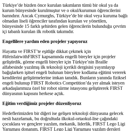
Türkiye’de bizden önce kurulan takımların tümü bir okul ya da
kurum bünyesinde kurulmuştur ve o okul/kurumun öğrencilerini
barındırır. Ancak Cymurghs, Türkiye’de bir okul veya kuruma bağlı
olmadan liseli öğrenciler tarafından kurulan ve yönetilen,
bünyesinde 15 farklı şehirden gelen öğrencilerin bulunduğu çevrim
içi tabanlı kurulan ilk robotik takımıdır.
Engellilere yardım eden projeler yapıyoruz
Hayatta ve FIRST’te eşitliğe dikkat çekmek için
#lifeisfairwithFIRST kapsamında engelli bireyler için projeler
geliştirdik, görme engelli bireyler için Türkiye’nin Braille
alfabesinde yazılmış ilk teknoloji içerikli dergisini yayımlayıp
bağışlarken işitsel engeli bulunan bireylere kodlama eğitimi vererek
kendilerini geliştirmelerine imkan tanıdık. Bunların yanında fiziksel
engeli bulunup FIRST Robotics Competition’da yer almak isteyen
arkadaşlarımıza özel bir robot sürme istasyonu geliştirerek FIRST
dünyasının kapısını herkese açtık.
Eğitim verdiğimiz projeler düzenliyoruz
Hedeflerimizden bir diğeri ise gelişen teknoloji dünyasına gelecek
nesli hazırlamak, bu doğrultuda ilkokul-ortaokul-lise çağındaki
çocuklara ve gençlere yazılım, mekanik, liderlik, FIRST Lego Ligi
Yarışması donanım, FIRST Lego Ligi Yarışması yazılım dersleri