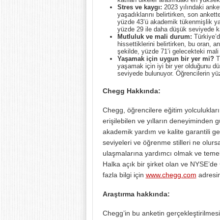
Stres ve kaygı:
2023 yılındaki anket
yaşadıklarını belirtirken, son anket
yüzde 43’ü akademik tükenmişlik yaşa
yüzde 29 ile daha düşük seviyede ka
Mutluluk ve mali durum:
Türkiye’de
hissettiklerini belirtirken, bu oran,
şekilde, yüzde 71’i gelecekteki mali 
Yaşamak için uygun bir yer mi?
Tü
yaşamak için iyi bir yer olduğunu d
seviyede bulunuyor. Öğrencilerin yüzd
Chegg Hakkında:
Chegg, öğrencilere eğitim yolculukları
erişilebilen ve yılların deneyiminden
akademik yardım ve kalite garantili ge
seviyeleri ve öğrenme stilleri ne olu
ulaşmalarına yardımcı olmak ve temel a
Halka açık bir şirket olan ve NYSE’
fazla bilgi için
www.chegg.com
adresini
Araştırma hakkında:
Chegg’in bu anketin gerçekleştirilmes