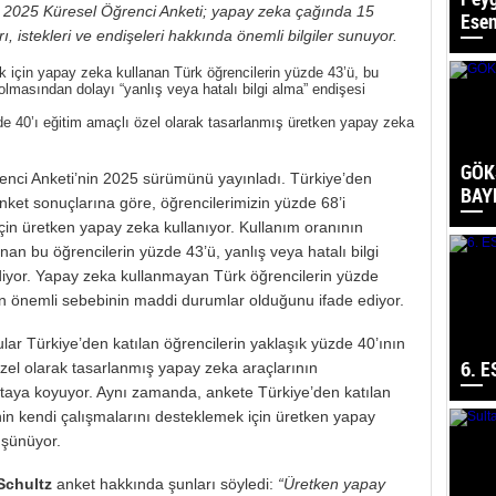
in 2025 Küresel Öğrenci Anketi; yapay zeka çağında 15
Esen
ı, istekleri ve endişeleri hakkında önemli bilgiler sunuyor.
k için yapay zeka kullanan Türk öğrencilerin yüzde 43’ü, bu
olmasından dolayı “yanlış veya hatalı bilgi alma” endişesi
zde 40’ı eğitim amaçlı özel olarak tasarlanmış üretken yapay zeka
GÖK
enci Anketi’nin 2025 sürümünü yayınladı. Türkiye’den
BAY
anket sonuçlarına göre, öğrencilerimizin yüzde 68’i
çin üretken yapay zeka kullanıyor. Kullanım oranının
an bu öğrencilerin yüzde 43’ü, yanlış veya hatalı bilgi
diyor. Yapay zeka kullanmayan Türk öğrencilerin yüzde
en önemli sebebinin maddi durumlar olduğunu ifade ediyor.
lar Türkiye’den katılan öğrencilerin yaklaşık yüzde 40’ının
6. 
özel olarak tasarlanmış yapay zeka araçlarının
ortaya koyuyor. Aynı zamanda, ankete Türkiye’den katılan
inin kendi çalışmalarını desteklemek için üretken yapay
üşünüyor.
Schultz
anket hakkında şunları söyledi:
“Üretken yapay