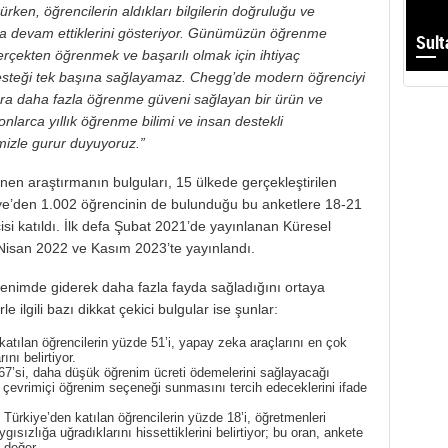
en, öğrencilerin aldıkları bilgilerin doğruluğu ve
aya devam ettiklerini gösteriyor. Günümüzün öğrenme
Sult
rçekten öğrenmek ve başarılı olmak için ihtiyaç
ş desteği tek başına sağlayamaz. Chegg’de modern öğrenciyi
ara daha fazla öğrenme güveni sağlayan bir ürün ve
larca yıllık öğrenme bilimi ve insan destekli
mizle gurur duyuyoruz.”
en araştırmanın bulguları, 15 ülkede gerçekleştirilen
iye’den 1.002 öğrencinin de bulunduğu bu anketlere 18-21
si katıldı. İlk defa Şubat 2021’de yayınlanan Küresel
 Nisan 2022 ve Kasım 2023’te yayınlandı.
renimde giderek daha fazla fayda sağladığını ortaya
e ilgili bazı dikkat çekici bulgular ise şunlar:
atılan öğrencilerin yüzde 51’i, yapay zeka araçlarını en çok
nı belirtiyor.
7’si, daha düşük öğrenim ücreti ödemelerini sağlayacağı
la çevrimiçi öğrenim seçeneği sunmasını tercih edeceklerini ifade
Türkiye’den katılan öğrencilerin yüzde 18’i, öğretmenleri
ısızlığa uğradıklarını hissettiklerini belirtiyor; bu oran, ankete
 değer.