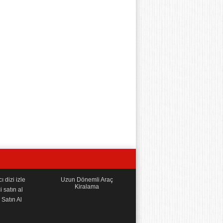
 dizi izle
Uzun Dönemli Araç
Kiralama
i satın al
Satın Al