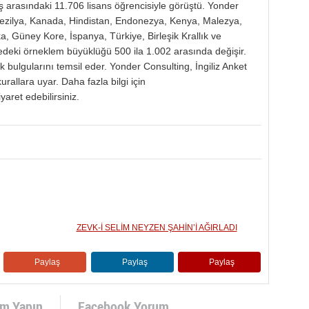
ş arasındaki 11.706 lisans öğrencisiyle görüştü. Yonder
rezilya, Kanada, Hindistan, Endonezya, Kenya, Malezya,
, Güney Kore, İspanya, Türkiye, Birleşik Krallık ve
kedeki örneklem büyüklüğü 500 ila 1.002 arasında değişir.
k bulgularını temsil eder. Yonder Consulting, İngiliz Anket
urallara uyar. Daha fazla bilgi için
aret edebilirsiniz.
ZEVK-İ SELİM NEYZEN ŞAHİN’İ AĞIRLADI
Paylaş
Paylaş
Paylaş
um Yapın
Facebook Yorum