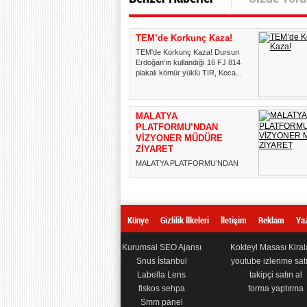
TEM’de Korkunç Kaza!
TEM'de Korkunç Kaza! Dursun
Erdoğan'ın kullandığı 16 FJ 814
plakalı kömür yüklü TIR, Koca...
MALATYA
PLATFORMU’NDAN
VİZYONER MÜDÜRE
ZİYARET
MALATYA PLATFORMU’NDAN
VİZYONER MÜDÜRE ZİYARET
Türkiye'nin önde gelen sivil toplum
kurulu...
Künye
Gizlilik İlkeleri
İletişim
Reklam
Yaz
Kurumsal SEO Ajansı
Kokteyl Masası Kira
Snus İstanbul
youtube izlenme satı
Labella Lens
takipçi satın al
fiskos sehpa
forma yaptırma
Smm panel