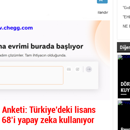
”Gıd
”EH
NE 
Diğer
DÖR
KUY
Anketi: Türkiye’deki lisans
 68’i yapay zeka kullanıyor
Peyg