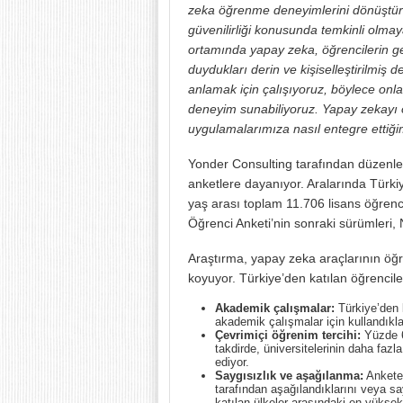
zeka öğrenme deneyimlerini dönüştürürk
güvenilirliği konusunda temkinli olm
ortamında yapay zeka, öğrencilerin ge
duydukları derin ve kişiselleştirilmi
anlamak için çalışıyoruz, böylece onl
deneyim sunabiliyoruz. Yapay zekayı on
uygulamalarımıza nasıl entegre ettiği
Yonder Consulting tarafından düzenlen
anketlere dayanıyor. Aralarında Türk
yaş arası toplam 11.706 lisans öğrenci
Öğrenci Anketi’nin sonraki sürümleri,
Araştırma, yapay zeka araçlarının öğ
koyuyor. Türkiye’den katılan öğrencilerl
Akademik çalışmalar:
Türkiye’den k
akademik çalışmalar için kullandıkları
Çevrimiçi öğrenim tercihi:
Yüzde 6
takdirde, üniversitelerinin daha faz
ediyor.
Saygısızlık ve aşağılanma:
Ankete 
tarafından aşağılandıklarını veya sayg
katılan ülkeler arasındaki en yüksek