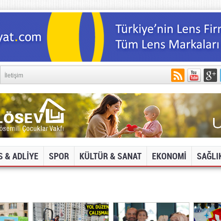
İletişim
S & ADLİYE
SPOR
KÜLTÜR & SANAT
EKONOMİ
SAĞLI
DYA VE İNTERNET SİTELERİNE ERİŞİM ENGELİ!