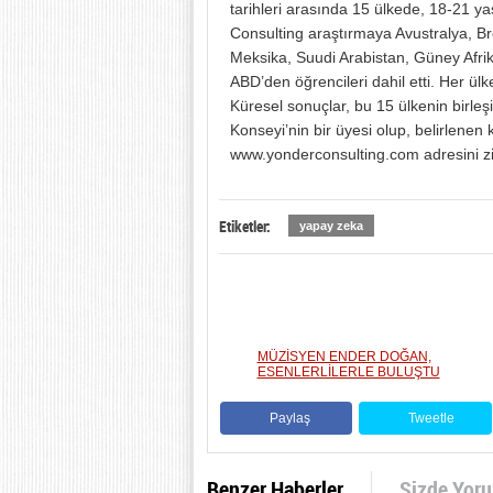
tarihleri arasında 15 ülkede, 18-21 ya
Consulting araştırmaya Avustralya, B
Meksika, Suudi Arabistan, Güney Afrika
ABD’den öğrencileri dahil etti. Her ül
Küresel sonuçlar, bu 15 ülkenin birleşi
Konseyi’nin bir üyesi olup, belirlenen k
www.yonderconsulting.com adresini ziy
Etiketler:
yapay zeka
MÜZİSYEN ENDER DOĞAN,
ESENLERLİLERLE BULUŞTU
Paylaş
Tweetle
Benzer Haberler
Sizde Yor