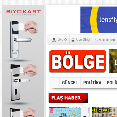
Üye Ol
Üye Girişi
Gizlilik İlkeleri
GÜNCEL
POLİTİKA
POLİ
SOSYAL ME