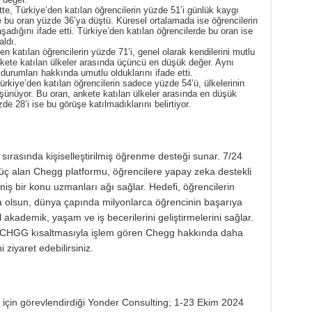
te, Türkiye’den katılan öğrencilerin yüzde 51’i günlük kaygı
te bu oran yüzde 36’ya düştü. Küresel ortalamada ise öğrencilerin
dığını ifade etti. Türkiye’den katılan öğrencilerde bu oran ise
ldı.
n katılan öğrencilerin yüzde 71’i, genel olarak kendilerini mutlu
 ankete katılan ülkeler arasında üçüncü en düşük değer. Aynı
durumları hakkında umutlu olduklarını ifade etti.
rkiye’den katılan öğrencilerin sadece yüzde 54’ü, ülkelerinin
üşünüyor. Bu oran, ankete katılan ülkeler arasında en düşük
e 28’i ise bu görüşe katılmadıklarını belirtiyor.
 sırasında kişiselleştirilmiş öğrenme desteği sunar. 7/24
 güç alan Chegg platformu, öğrencilere yapay zeka destekli
niş bir konu uzmanları ağı sağlar. Hedefi, öğrencilerin
rsa olsun, dünya çapında milyonlarca öğrencinin başarıya
kademik, yaşam ve iş becerilerini geliştirmelerini sağlar.
de CHGG kısaltmasıyla işlem gören Chegg hakkında daha
 ziyaret edebilirsiniz.
i için görevlendirdiği Yonder Consulting; 1-23 Ekim 2024