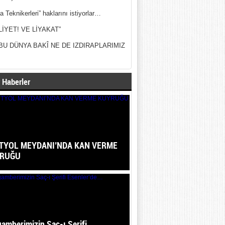
a Teknikerleri” haklarını istiyorlar…
LİYET! VE LİYAKAT”
BU DÜNYA BAKÎ NE DE IZDIRAPLARIMIZ
 Haberler
TYOL MEYDANI’NDA KAN VERME
RUĞU
amberimizin Saç-ı Şerifi