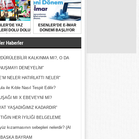
LER’DE YAZ
ESENLER’DE E-İMAR
ERİ DOLU DOLU
DÖNEMİ BAŞLIYOR
GEÇİYOR
er Haberler
DÜRÜLEBİLİR KALKINMA MI?, O DA
MİŞ?
NUŞMAYI DENEYELİM”
E’M NELER HATIRLATTI NELER”
la ile Kıble Nasıl Tespit Edilir?
UŞAĞI MI X EBEVEYNİ Mİ?
YAT YAŞADIĞIMIZ KADARDIR”
TIĞIN HER İYİLİĞİ BELGELEME
yüz kızarmasının sebepleri nelerdir? (Al
ak)
 BAŞKA BAYRAM