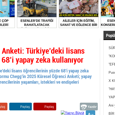
E ÇÖP
ESENLER’DE TRAFİĞİ
AİLELER İÇİN EĞİTİM,
ESEN
LERİ
RAHATLATACAK
SANAT VE EĞLENCE BİR
KONSERL
LARAK
ÇÖZÜMLER ÜRETİLİYOR
ARADA
DİLİYOR
Popül
Anketi: Türkiye’deki lisans
SÜR
NEY
 68’i yapay zeka kullanıyor
”KO
”EF
’deki lisans öğrencilerinin yüzde 68’i yapay zeka
Pusu
atformu Chegg’in 2025 Küresel Öğrenci Anketi; yapay
ncilerinin yaşamları, istekleri ve endişeleri
X K
”HA
YAP
Ani 
ylaş
Paylaş
Paylaş
Yan
BİR