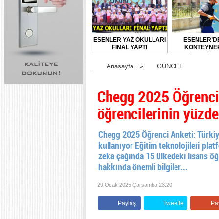
ESENLER YAZ OKULLARI
ESENLER’D
FİNAL YAPTI
KONTEYNER
DÜZENLİ O
DEZENFEKTE E
Anasayfa
GÜNCEL
»
Chegg 2025 Öğrenci 
öğrencilerinin yüzde
Chegg 2025 Öğrenci Anketi: Türkiye
kullanıyor Eğitim teknolojileri pl
zeka çağında 15 ülkedeki lisans öğre
hakkında önemli bilgiler...
29 Ocak 2025 Çarşamba 23:20
Paylaş
Tweetle
Pa