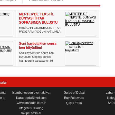
MERTER’DE TEKSTİL
DÜNYASI İFTAR
SOFRASINDA BULUŞTU
MESİAD’IN GELENEKSEL İFTAR
PROGRAMI YOĞUN KATILIMLA
GERÇEKLEŞTİ Merter Sanayici ve
İş Ada...
Seni kaybettikten sonra
ben büyüdüm!
Seni kaybettikten sonra ben
büyüdüm! Geçmiş günleri
hatırlıyorum da babamın iki
torununu ...
arlar
lama
istanbul evden eve nakliyat
Guide of Dubai
yabancı
n al
KaradagdaSirket.com
Buy Followers
takipç
www.dmsauto.com.tr
Çiçek Yolla
Snus 
Ataşehir Psikolog
takipçi satın al