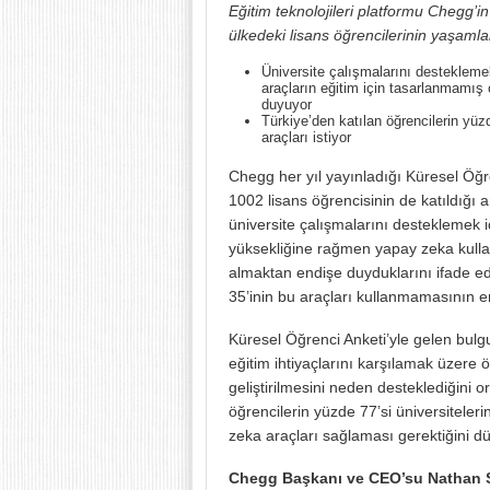
Eğitim teknolojileri platformu Chegg’
ülkedeki lisans öğrencilerinin yaşamlar
Üniversite çalışmalarını destekleme
araçların eğitim için tasarlanmamış 
duyuyor
Türkiye’den katılan öğrencilerin yü
araçları istiyor
Chegg her yıl yayınladığı Küresel Öğr
1002 lisans öğrencisinin de katıldığı 
üniversite çalışmalarını desteklemek i
yüksekliğine rağmen yapay zeka kullan
almaktan endişe duyduklarını ifade e
35’inin bu araçları kullanmamasının 
Küresel Öğrenci Anketi’yle gelen bulgu
eğitim ihtiyaçlarını karşılamak üzere 
geliştirilmesini neden desteklediğini 
öğrencilerin yüzde 77’si üniversiteler
zeka araçları sağlaması gerektiğini d
Chegg Başkanı ve CEO’su Nathan 