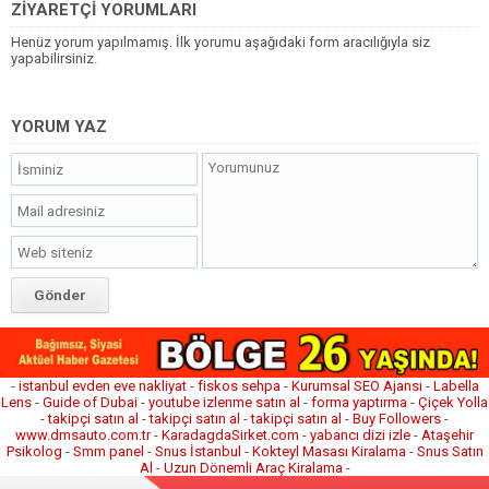
ZİYARETÇİ YORUMLARI
Henüz yorum yapılmamış. İlk yorumu aşağıdaki form aracılığıyla siz
yapabilirsiniz.
YORUM YAZ
-
istanbul evden eve nakliyat
-
fiskos sehpa
-
Kurumsal SEO Ajansı
-
Labella
Lens
-
Guide of Dubai
-
youtube izlenme satın al
-
forma yaptırma
-
Çiçek Yolla
-
takipçi satın al
-
takipçi satın al
-
takipçi satın al
-
Buy Followers
-
www.dmsauto.com.tr
-
KaradagdaSirket.com
-
yabancı dizi izle
-
Ataşehir
Psikolog
-
Smm panel
-
Snus İstanbul
-
Kokteyl Masası Kiralama
-
Snus Satın
Al
-
Uzun Dönemli Araç Kiralama
-