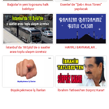
Bağcılar’ın yeni logosunu halk
Esenler’de ”Şeb-i Arus Töreni”
belirliyor
yapılacak
İstanbul’da 18 Eylül’de o saatler
HAYIRLI BAYRAMLAR…
arası toplu ulaşım ücretsiz
Büyükçekmece İş İlanları
İbrahim Tatlıses’ten Sürpriz Karar!