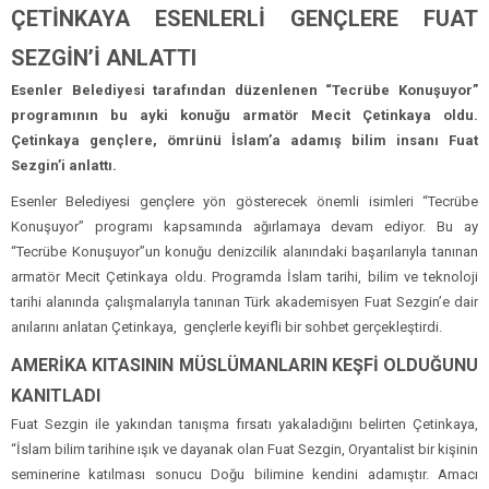
ÇETİNKAYA ESENLERLİ GENÇLERE FUAT
SEZGİN’İ ANLATTI
Esenler Belediyesi tarafından düzenlenen “Tecrübe Konuşuyor”
programının bu ayki konuğu armatör Mecit Çetinkaya oldu.
Çetinkaya gençlere, ömrünü İslam’a adamış bilim insanı Fuat
Sezgin’i anlattı.
Esenler Belediyesi gençlere yön gösterecek önemli isimleri “Tecrübe
Konuşuyor” programı kapsamında ağırlamaya devam ediyor. Bu ay
“Tecrübe Konuşuyor”un konuğu denizcilik alanındaki başarılarıyla tanınan
armatör Mecit Çetinkaya oldu. Programda İslam tarihi, bilim ve teknoloji
tarihi alanında çalışmalarıyla tanınan Türk akademisyen Fuat Sezgin’e dair
anılarını anlatan Çetinkaya, gençlerle keyifli bir sohbet gerçekleştirdi.
AMERİKA KITASININ MÜSLÜMANLARIN KEŞFİ OLDUĞUNU
KANITLADI
Fuat Sezgin ile yakından tanışma fırsatı yakaladığını belirten Çetinkaya,
“İslam bilim tarihine ışık ve dayanak olan Fuat Sezgin, Oryantalist bir kişinin
seminerine katılması sonucu Doğu bilimine kendini adamıştır. Amacı