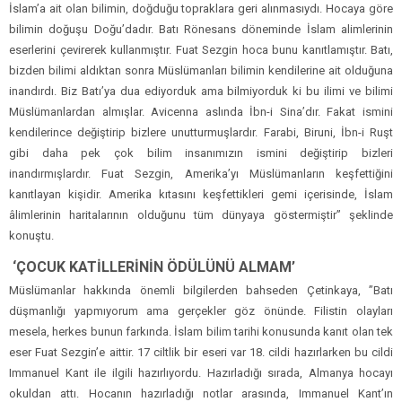
İslam’a ait olan bilimin, doğduğu topraklara geri alınmasıydı. Hocaya göre
bilimin doğuşu Doğu’dadır. Batı Rönesans döneminde İslam alimlerinin
eserlerini çevirerek kullanmıştır. Fuat Sezgin hoca bunu kanıtlamıştır. Batı,
bizden bilimi aldıktan sonra Müslümanları bilimin kendilerine ait olduğuna
inandırdı. Biz Batı’ya dua ediyorduk ama bilmiyorduk ki bu ilimi ve bilimi
Müslümanlardan almışlar. Avicenna aslında İbn-i Sina’dır. Fakat ismini
kendilerince değiştirip bizlere unutturmuşlardır. Farabi, Biruni, İbn-i Ruşt
gibi daha pek çok bilim insanımızın ismini değiştirip bizleri
inandırmışlardır. Fuat Sezgin, Amerika’yı Müslümanların keşfettiğini
kanıtlayan kişidir. Amerika kıtasını keşfettikleri gemi içerisinde, İslam
âlimlerinin haritalarının olduğunu tüm dünyaya göstermiştir” şeklinde
konuştu.
‘ÇOCUK KATİLLERİNİN ÖDÜLÜNÜ ALMAM’
Müslümanlar hakkında önemli bilgilerden bahseden Çetinkaya, ”Batı
düşmanlığı yapmıyorum ama gerçekler göz önünde. Filistin olayları
mesela, herkes bunun farkında. İslam bilim tarihi konusunda kanıt olan tek
eser Fuat Sezgin’e aittir. 17 ciltlik bir eseri var 18. cildi hazırlarken bu cildi
Immanuel Kant ile ilgili hazırlıyordu. Hazırladığı sırada, Almanya hocayı
okuldan attı. Hocanın hazırladığı notlar arasında, Immanuel Kant’ın