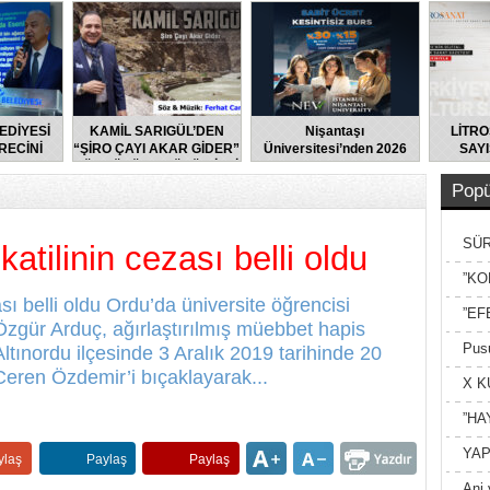
EDİYESİ
KAMİL SARIGÜL’DEN
Nişantaşı
LİTRO
RECİNİ
“ŞİRO ÇAYI AKAR GİDER”
Üniversitesi’nden 2026
SAYI
TI
TÜRKÜSÜNE BÜYÜK İLGİ
YKS Adaylarına Çifte
Güvence: Sabit Ücret ve
Popü
Kesintisiz Burs
SÜR
atilinin cezası belli oldu
NEY
”KO
sı belli oldu Ordu’da üniversite öğrencisi
”EF
Özgür Arduç, ağırlaştırılmış müebbet hapis
Pusu
Altınordu ilçesinde 3 Aralık 2019 tarihinde 20
Ceren Özdemir’i bıçaklayarak...
X K
”HA
YAP
ylaş
Paylaş
Paylaş
Ani 