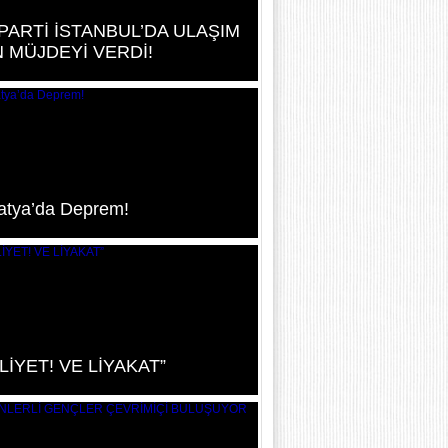
PARTİ İSTANBUL’DA ULAŞIM
N MÜJDEYİ VERDİ!
atya’da Deprem!
LİYET! VE LİYAKAT”