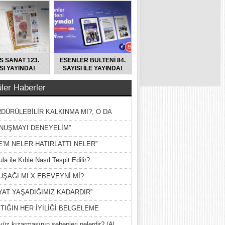
S SANAT 123.
ESENLER BÜLTENİ 84.
SI YAYINDA!
SAYISI İLE YAYINDA!
ler Haberler
DÜRÜLEBİLİR KALKINMA MI?, O DA
MİŞ?
NUŞMAYI DENEYELİM”
E’M NELER HATIRLATTI NELER”
la ile Kıble Nasıl Tespit Edilir?
UŞAĞI MI X EBEVEYNİ Mİ?
YAT YAŞADIĞIMIZ KADARDIR”
TIĞIN HER İYİLİĞİ BELGELEME
yüz kızarmasının sebepleri nelerdir? (Al