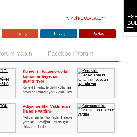
ESE
”ŞİMDİ NE OLACAK..? ”
BU
Paylaş
Paylaş
Paylaş
Yorum Yapın
Facebook Yorum
Kenevirin tedavilerde ki
kullanımı heyecan
uyandırıyor
Kenevirin tedavilerde ki kullanımı
heyecan uyandırıyor Bugün Düzce
Üniversitesi Eczacılık...
Adıyamanlılar Vakfı’ndan
Halep’e yardım
''Adıyamanlılar Vakfı'ndan Halep'e
yardım'' - Fotoğraf Galerisi için
tıklayınız. [galle...