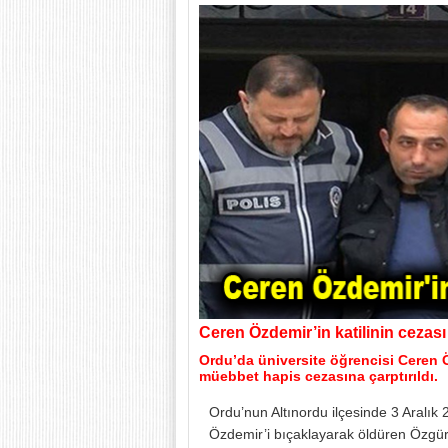
Ceren Özdemir’in katilinin cezası 
Ordu’da üniversite öğrencisi Ceren Öz
müebbet hapis cezasına çarptırıldı.
Ordu’nun Altınordu ilçesinde 3 Aralık 
Özdemir’i bıçaklayarak öldüren Özgür 