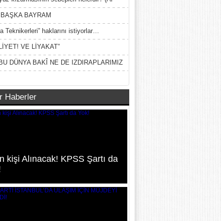
ak)
 BAŞKA BAYRAM
a Teknikerleri” haklarını istiyorlar…
LİYET! VE LİYAKAT”
BU DÜNYA BAKÎ NE DE IZDIRAPLARIMIZ
r Haberler
n kişi Alınacak! KPSS Şartı da
!