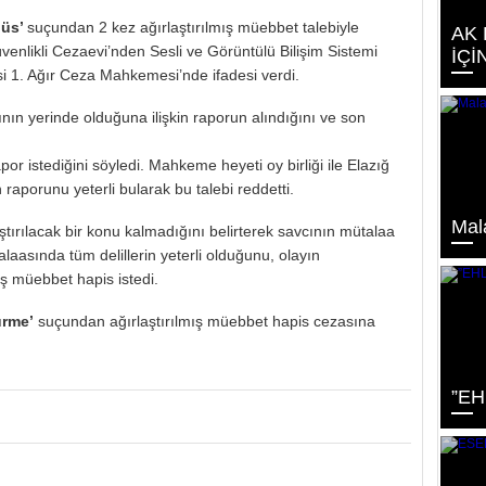
büs’
suçundan 2 kez ağırlaştırılmış müebbet talebiyle
AK 
enlikli Cezaevi’nden Sesli ve Görüntülü Bilişim Sistemi
İÇİ
i 1. Ağır Ceza Mahkemesi’nde ifadesi verdi.
ın yerinde olduğuna ilişkin raporun alındığını ve son
or istediğini söyledi. Mahkeme heyeti oy birliği ile Elazığ
 raporunu yeterli bularak bu talebi reddetti.
Mal
ırılacak bir konu kalmadığını belirterek savcının mütalaa
alaasında tüm delillerin yeterli olduğunu, olayın
mış müebbet hapis istedi.
ürme’
suçundan ağırlaştırılmış müebbet hapis cezasına
”EH