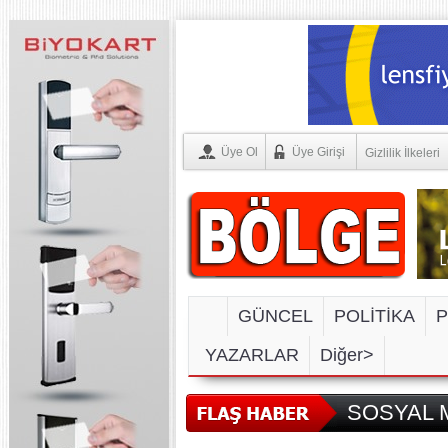
Üye Ol
Üye Girişi
Gizlilik İlkeleri
GÜNCEL
POLİTİKA
P
YAZARLAR
Diğer>
SOSYAL M