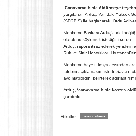
‘Canavarca hisle öldürmeye teşeb
yargılanan Arduç, Van’daki Yüksek Güv
(SEGBİS) ile bağlanarak, Ordu Adliyes
Mahkeme Başkanı Arduç’a akıl sağlığın
olarak ne söylemek istediğini sordu.
Arduç, rapora itiraz ederek yeniden rap
Ruh ve Sinir Hastalıkları Hastanesi’nin
Mahkeme heyeti dosya açısından araşt
talebini açıklamasını istedi. Savcı müt
aydınlatıldığını belirterek ağırlaştırıl
Arduç,
‘canavarca hisle kasten öld
çarptırıldı.
Etiketler:
ceren özdemir