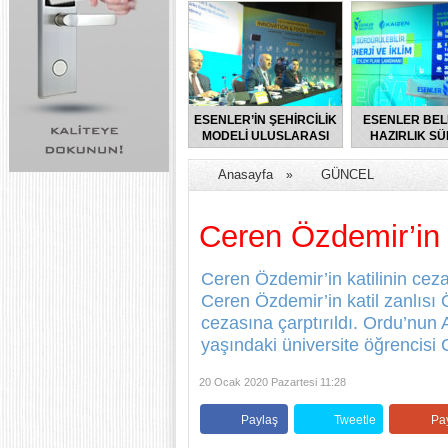
ESENLER’İN ŞEHİRCİLİK
ESENLER BEL
MODELİ ULUSLARASI
HAZIRLIK SÜ
FORUMDA TANITILDI
BAŞLAT
Anasayfa
GÜNCEL
»
Ceren Özdemir’in k
Ceren Özdemir’in katilinin ceza
Ceren Özdemir’in katil zanlısı 
cezasına çarptırıldı. Ordu’nun 
yaşındaki üniversite öğrencisi 
20 Ocak 2020 Pazartesi 11:28
Paylaş
Tweetle
Pa