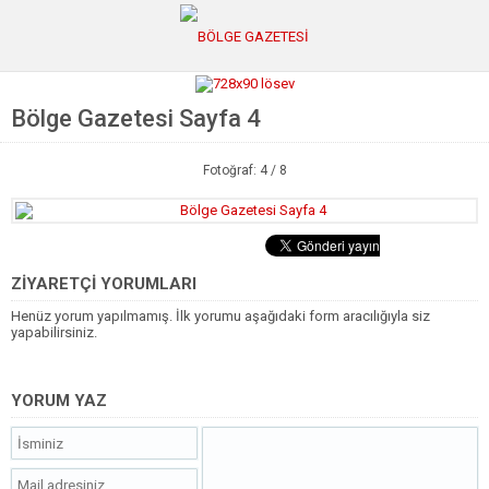
Bölge Gazetesi Sayfa 4
GÜNCEL
POLİTİKA
Fotoğraf: 4 / 8
Polis & Adliye
SPOR
EKONOMİ
ZİYARETÇİ YORUMLARI
Henüz yorum yapılmamış. İlk yorumu aşağıdaki form aracılığıyla siz
YAZARLAR
yapabilirsiniz.
Sağlık & Yaşam
Kültür & Sanat
YORUM YAZ
EĞİTİM
Müzik & Magazin