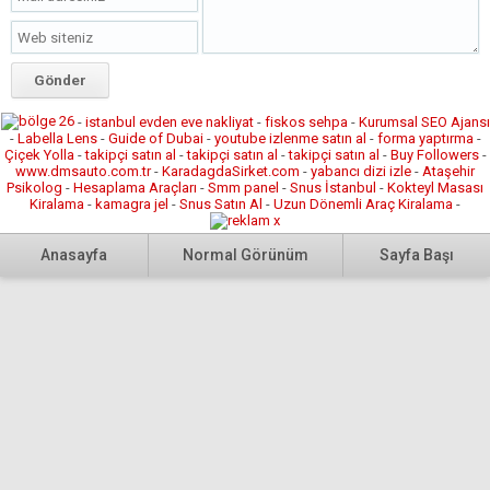
-
istanbul evden eve nakliyat
-
fiskos sehpa
-
Kurumsal SEO Ajansı
-
Labella Lens
-
Guide of Dubai
-
youtube izlenme satın al
-
forma yaptırma
-
Çiçek Yolla
-
takipçi satın al
-
takipçi satın al
-
takipçi satın al
-
Buy Followers
-
www.dmsauto.com.tr
-
KaradagdaSirket.com
-
yabancı dizi izle
-
Ataşehir
Psikolog
-
Hesaplama Araçları
-
Smm panel
-
Snus İstanbul
-
Kokteyl Masası
Kiralama
-
kamagra jel
-
Snus Satın Al
-
Uzun Dönemli Araç Kiralama
-
Anasayfa
Normal Görünüm
Sayfa Başı