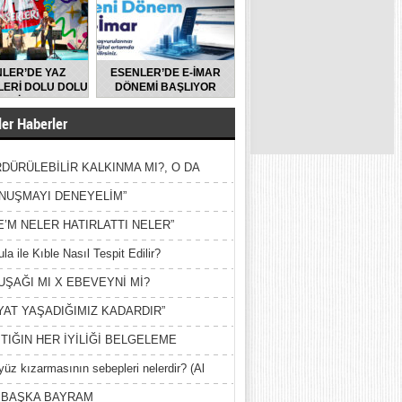
LER’DE YAZ
ESENLER’DE E-İMAR
ERİ DOLU DOLU
DÖNEMİ BAŞLIYOR
GEÇİYOR
er Haberler
DÜRÜLEBİLİR KALKINMA MI?, O DA
MİŞ?
NUŞMAYI DENEYELİM”
E’M NELER HATIRLATTI NELER”
la ile Kıble Nasıl Tespit Edilir?
UŞAĞI MI X EBEVEYNİ Mİ?
YAT YAŞADIĞIMIZ KADARDIR”
TIĞIN HER İYİLİĞİ BELGELEME
yüz kızarmasının sebepleri nelerdir? (Al
ak)
 BAŞKA BAYRAM