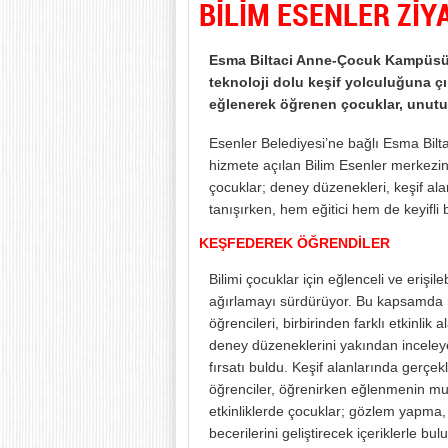
BİLİM ESENLER ZİY
Esma Biltaci Anne-Çocuk Kampüsü öğ
teknoloji dolu keşif yolculuğuna çık
eğlenerek öğrenen çocuklar, unutul
Esenler Belediyesi’ne bağlı Esma Bil
hizmete açılan Bilim Esenler merkezin
çocuklar; deney düzenekleri, keşif ala
tanışırken, hem eğitici hem de keyifli 
KEŞFEDEREK ÖĞRENDİLER
Bilimi çocuklar için eğlenceli ve erişile
ağırlamayı sürdürüyor. Bu kapsamda
öğrencileri, birbirinden farklı etkinlik 
deney düzeneklerini yakından inceleye
fırsatı buldu. Keşif alanlarında gerçekl
öğrenciler, öğrenirken eğlenmenin m
etkinliklerde çocuklar; gözlem yapm
becerilerini geliştirecek içeriklerle b