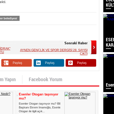
ekti.
KÜL
er belediyesi
ESE
KAR
 İDRAK”
AYNEN GENÇLİK VE SPOR DERGİSİ 28. SAYISI
ŞTU
ÇIKTI
Paylaş
Paylaş
Paylaş
um Yapın
Facebook Yorum
Esen
Esenler Otogarı taşınıyor
mu?
Esenler Otogarı taşınıyor mu? İBB
Başkanı Ekrem İmamoğlu, Esenler
Otogarı ile ilgili açık...