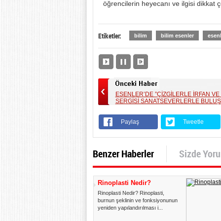
öğrencilerin heyecanı ve ilgisi dikkat ç
Etiketler:
bilim
bilim esenler
esenl
ESENLER’DE ”ÇİZGİLERLE İRFAN VE
SERGİSİ SANATSEVERLERLE BULU
Paylaş
Tweetle
Benzer Haberler
Sizde Yor
Rinoplasti Nedir?
Rinoplasti Nedir? Rinoplasti,
burnun şeklinin ve fonksiyonunun
yeniden yapılandırılması i...