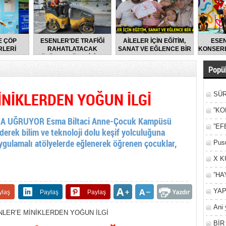
E ÇÖP
ESENLER’DE TRAFİĞİ
AİLELER İÇİN EĞİTİM,
ESEN
LERİ
RAHATLATACAK
SANAT VE EĞLENCE BİR
KONSERL
LARAK
ÇÖZÜMLER ÜRETİLİYOR
ARADA
DİLİYOR
Popül
İNİKLERDEN YOĞUN İLGİ
SÜR
NEY
”KO
NA UĞRUYOR Esma Biltaci Anne-Çocuk Kampüsü
”EF
 ederek bilim ve teknoloji dolu keşif yolculuğuna
 uygulamalı atölyelerde eğlenerek öğrenen çocuklar,
Pusu
X K
”HA
YAP
ylaş
Paylaş
Paylaş
Ani 
Yan
BİR