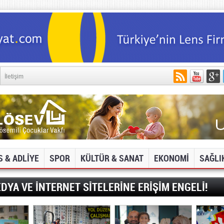
İletişim
S & ADLİYE
SPOR
KÜLTÜR & SANAT
EKONOMİ
SAĞLI
DYA VE İNTERNET SİTELERİNE ERİŞİM ENGELİ!