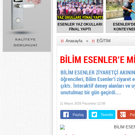
ESENLER YAZ OKULLARI
ESENLER’D
FİNAL YAPTI
KONTEYNER
DÜZENLİ O
DEZENFEKTE E
Anasayfa
EĞİTİM
»
BİLİM ESENLER’E M
BİLİM ESENLER ZİYARETÇİ AKINI
öğrencileri, Bilim Esenler’i ziyaret
çıktı. İnteraktif deney alanları ve
unutulmaz bir gün geçirdi....
11 Mayıs 2026 Pazartesi 12:58
Paylaş
Tweetle
Pa