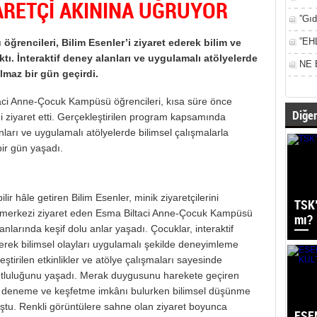
ARETÇİ AKININA UĞRUYOR
”Gıd
”EH
rencileri, Bilim Esenler’i ziyaret ederek bilim ve
tı. İnteraktif deney alanları ve uygulamalı atölyelerde
NE 
maz bir gün geçirdi.
taci Anne-Çocuk Kampüsü öğrencileri, kısa süre önce
Diğer
i ziyaret etti. Gerçekleştirilen program kapsamında
nları ve uygulamalı atölyelerde bilimsel çalışmalarla
bir gün yaşadı.
bilir hâle getiren Bilim Esenler, minik ziyaretçilerini
TSK’
 merkezi ziyaret eden Esma Biltaci Anne-Çocuk Kampüsü
mı?
alanlarında keşif dolu anlar yaşadı. Çocuklar, interaktif
rek bilimsel olayları uygulamalı şekilde deneyimleme
eştirilen etkinlikler ve atölye çalışmaları sayesinde
utluluğunu yaşadı. Merak duygusunu harekete geçiren
a, deneme ve keşfetme imkânı bulurken bilimsel düşünme
uluştu. Renkli görüntülere sahne olan ziyaret boyunca
ESE