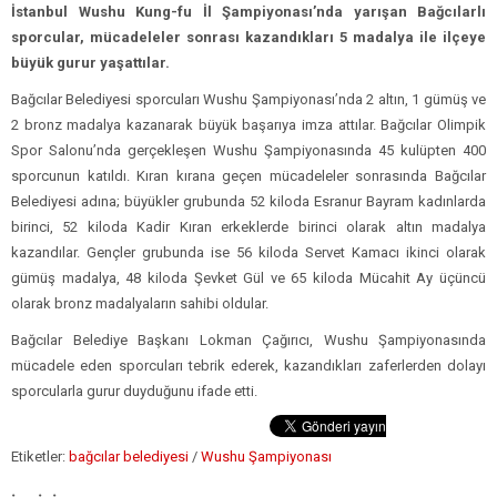
İstanbul Wushu Kung-fu İl Şampiyonası’nda yarışan Bağcılarlı
sporcular, mücadeleler sonrası kazandıkları 5 madalya ile ilçeye
büyük gurur yaşattılar.
Bağcılar Belediyesi sporcuları Wushu Şampiyonası’nda 2 altın, 1 gümüş ve
2 bronz madalya kazanarak büyük başarıya imza attılar. Bağcılar Olimpik
Spor Salonu’nda gerçekleşen Wushu Şampiyonasında 45 kulüpten 400
sporcunun katıldı. Kıran kırana geçen mücadeleler sonrasında Bağcılar
Belediyesi adına; büyükler grubunda 52 kiloda Esranur Bayram kadınlarda
birinci, 52 kiloda Kadir Kıran erkeklerde birinci olarak altın madalya
kazandılar. Gençler grubunda ise 56 kiloda Servet Kamacı ikinci olarak
gümüş madalya, 48 kiloda Şevket Gül ve 65 kiloda Mücahit Ay üçüncü
olarak bronz madalyaların sahibi oldular.
Bağcılar Belediye Başkanı Lokman Çağırıcı, Wushu Şampiyonasında
mücadele eden sporcuları tebrik ederek, kazandıkları zaferlerden dolayı
sporcularla gurur duyduğunu ifade etti.
Etiketler:
bağcılar belediyesi
/
Wushu Şampiyonası