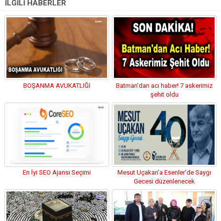
İLGİLİ HABERLER
BOŞANMA AVUKATLIĞI
Batman’dan acı haber! 7 askerimiz
şehit oldu
En İyi SEO Ajansı Seçimi
Mesut Uçakan’a Esenler’de Saygı
Gecesi düzenlenecek