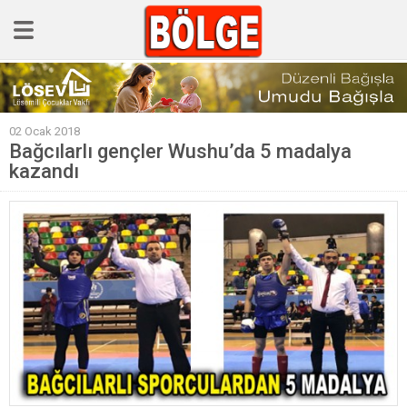
GÜNCEL
02 Ocak 2018
POLİTİKA
Bağcılarlı gençler Wushu’da 5 madalya
kazandı
Polis & Adliye
SPOR
EKONOMİ
YAZARLAR
Sağlık & Yaşam
Kültür & Sanat
EĞİTİM
Müzik & Magazin