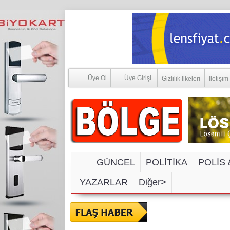
Üye Ol
Üye Girişi
Gizlilik İlkeleri
İletişim
GÜNCEL
POLİTİKA
POLİS 
YAZARLAR
Diğer>
SOSYAL MEDYA