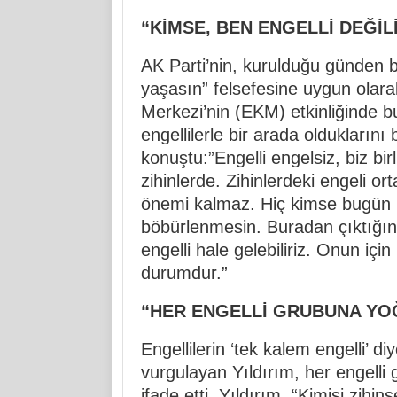
“KİMSE, BEN ENGELLİ DEĞİ
AK Parti’nin, kurulduğu günden b
yaşasın” felsefesine uygun olara
Merkezi’nin (EKM) etkinliğinde bu
engellilerle bir arada olduklarını b
konuştu:”Engelli engelsiz, biz bir
zihinlerde. Zihinlerdeki engeli or
önemi kalmaz. Hiç kimse bugün ‘B
böbürlenmesin. Buradan çıktığın
engelli hale gelebiliriz. Onun için
durumdur.”
“HER ENGELLİ GRUBUNA YO
Engellilerin ‘tek kalem engelli’ d
vurgulayan Yıldırım, her engelli 
ifade etti. Yıldırım, “Kimisi zihins