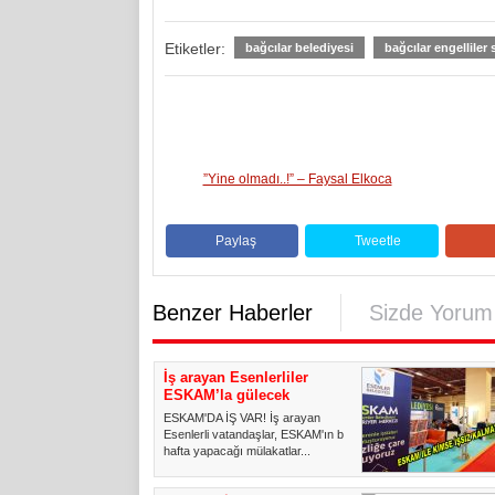
Etiketler:
bağcılar belediyesi
bağcılar engelliler 
”Yine olmadı..!” – Faysal Elkoca
Paylaş
Tweetle
Benzer Haberler
Sizde Yorum
İş arayan Esenlerliler
ESKAM’la gülecek
ESKAM'DA İŞ VAR! İş arayan
Esenlerli vatandaşlar, ESKAM'ın bu
hafta yapacağı mülakatlar...