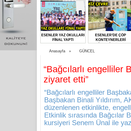
ESENLER YAZ OKULLARI
ESENLER’DE ÇÖP
FİNAL YAPTI
KONTEYNERLERİ
DÜZENLİ OLARAK
DEZENFEKTE EDİLİYOR
Anasayfa
GÜNCEL
»
“Bağcılarlı engelliler
ziyaret etti”
“Bağcılarlı engelliler Başbaka
Başbakan Binali Yıldırım, A
düzenlenen etkinlikte, engell
Etkinlik sırasında Bağcılar B
kursiyeri Senem Ünal ile yaza