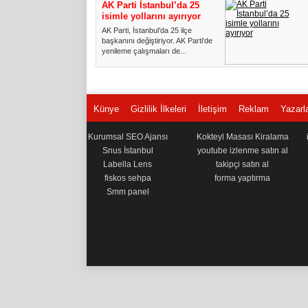
AK Parti İstanbul’da 25
isimle yollarını ayırıyor
AK Parti, İstanbul’da 25 ilçe
başkanını değiştiriyor. AK Parti'de
yenileme çalışmaları de...
Künye
Gizlilik İlkeleri
İletişim
Reklam
Yazarl
Kurumsal SEO Ajansı
Kokteyl Masası Kiralama
Snus İstanbul
youtube izlenme satın al
Labella Lens
takipçi satın al
fiskos sehpa
forma yaptırma
Smm panel