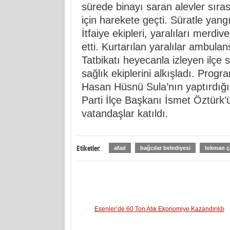
sürede binayı saran alevler sıra
için harekete geçti. Süratle yang
İtfaiye ekipleri, yaralıları merdi
etti. Kurtarılan yaralılar ambulan
Tatbikatı heyecanla izleyen ilçe sa
sağlık ekiplerini alkışladı. Progr
Hasan Hüsnü Sula’nın yaptırdığ
Parti İlçe Başkanı İsmet Öztürk’
vatandaşlar katıldı.
Etiketler:
afad
bağcılar belediyesi
lokman ça
Esenler’de 60 Ton Atık Ekonomiye Kazandırıldı