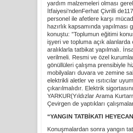
yardım malzemeleri olması gerekti
İtfaiyesi’ndenFerhat Çivrilli de11
personel ile afetlere karşı mücade
hazırlık kapsamında yapılması ger
konuştu: ”Toplumun eğitimi konus
işyeri ve topluma açık alanlarda 
aralıklarla tatbikat yapılmalı. İ
verilmeli. Resmi ve özel kurumlar
gönüllüleri çalışma prensibiyle h
mobilyaları duvara ve zemine sa
elektrikli aletler ve ısıtıcılar 
çıkarılmalıdır. Elektrik sigortasını
YARKUR(Yıldızlar Arama Kurtar
Çevirgen de yaptıkları çalışmalar
“YANGIN TATBİKATI HEYECA
Konuşmalardan sonra yangın tatbik