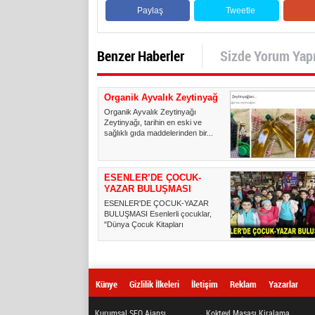
Paylaş
Tweetle
Benzer Haberler
Sizde Yorum Yap
Organik Ayvalık Zeytinyağı
Organik Ayvalık Zeytinyağı
Zeytinyağı, tarihin en eski ve
sağlıklı gıda maddelerinden bir...
ESENLER’DE ÇOCUK-
YAZAR BULUŞMASI
ESENLER'DE ÇOCUK-YAZAR
BULUŞMASI Esenlerli çocuklar,
"Dünya Çocuk Kitapları
Haftası"nda...
Künye
Gizlilik İlkeleri
İletişim
Reklam
Yazarlar
Kurumsal SEO Ajansı
Kokteyl Masası Kiralama