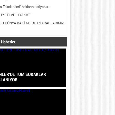
a Teknikerleri” haklarını istiyorlar…
LİYET! VE LİYAKAT”
BU DÜNYA BAKÎ NE DE IZDIRAPLARIMIZ
 Haberler
NLER’DE TÜM SOKAKLAR
ÇLANIYOR