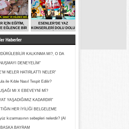
R İÇİN EĞİTİM,
ESENLER’DE YAZ
E EĞLENCE BİR
KONSERLERİ DOLU DOLU
ARADA
GEÇİYOR
er Haberler
DÜRÜLEBİLİR KALKINMA MI?, O DA
MİŞ?
NUŞMAYI DENEYELİM”
E’M NELER HATIRLATTI NELER”
la ile Kıble Nasıl Tespit Edilir?
UŞAĞI MI X EBEVEYNİ Mİ?
YAT YAŞADIĞIMIZ KADARDIR”
TIĞIN HER İYİLİĞİ BELGELEME
yüz kızarmasının sebepleri nelerdir? (Al
ak)
 BAŞKA BAYRAM