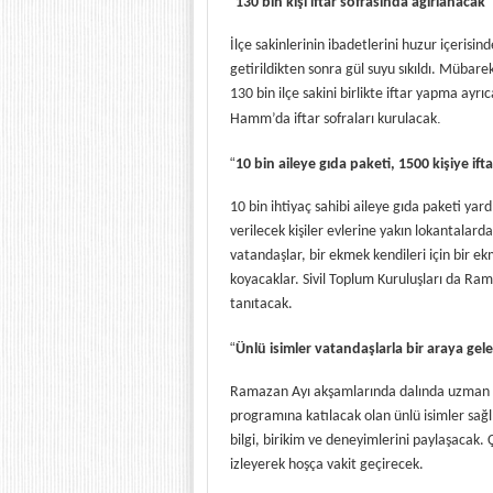
“
130 bin kişi iftar sofrasında ağırlanacak”
İlçe sakinlerinin ibadetlerini huzur içerisin
getirildikten sonra gül suyu sıkıldı. Müba
130 bin ilçe sakini birlikte iftar yapma ayr
.
Hamm’da iftar sofraları kurulacak
“
10 bin aileye gıda paketi, 1500 kişiye iftar
10 bin ihtiyaç sahibi aileye gıda paketi yard
verilecek kişiler
evlerine yakın lokantalarda 
vatandaşlar, bir ekmek kendileri için bir ekm
koyacaklar. Sivil Toplum Kuruluşları da Ram
tanıtacak.
“
Ünlü isimler vatandaşlarla bir araya gel
Ramazan Ayı akşamlarında dalında uzman o
programına katılacak olan ünlü isimler sağlı
bilgi, birikim ve deneyimlerini paylaşacak. Ç
izleyerek hoşça vakit geçirecek.