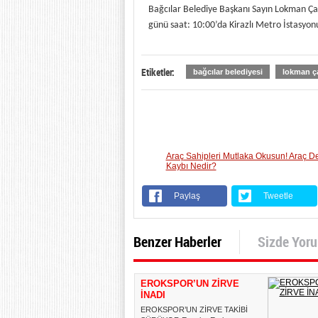
Bağcılar Belediye Başkanı Sayın Lokman Çağ
günü saat: 10:00’da
Kirazlı Metro İstasyon
Etiketler:
bağcılar belediyesi
lokman ça
Araç Sahipleri Mutlaka Okusun! Araç D
Kaybı Nedir?
Paylaş
Tweetle
Benzer Haberler
Sizde Yor
EROKSPOR’UN ZİRVE
İNADI
EROKSPOR’UN ZİRVE TAKİBİ