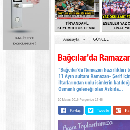
TİRYANDAFİL
ESENLER YAZ 
KUYUMCULUK CEMAL
FİNAL YA
TURGUT’UN EV
SAHİPLİĞİNDE
Anasayfa
GÜNCEL
»
FLORYA’DA ANLAMLI
BULUŞMA
Bağcılar’da Ramazan
“Bağcılar’da Ramazan hazırlıkları t
11 Ayın sultanı Ramazan- Şerif içi
iftarlarından ünlü isimlerin katıldı
Osmanlı geleneği olan Askıda...
10 Mayıs 2018 Perşembe 17:48
Paylaş
Tweetle
Pa