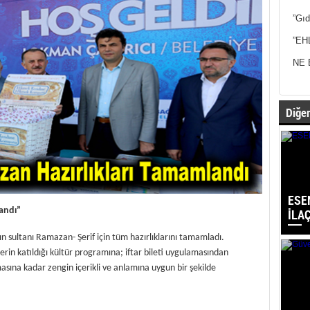
”Gıd
”EH
NE 
Diğer
ESE
andı”
İLA
yın sultanı Ramazan- Şerif için tüm hazırlıklarını tamamladı.
erin katıldığı kültür programına; iftar bileti uygulamasından
sına kadar zengin içerikli ve anlamına uygun bir şekilde