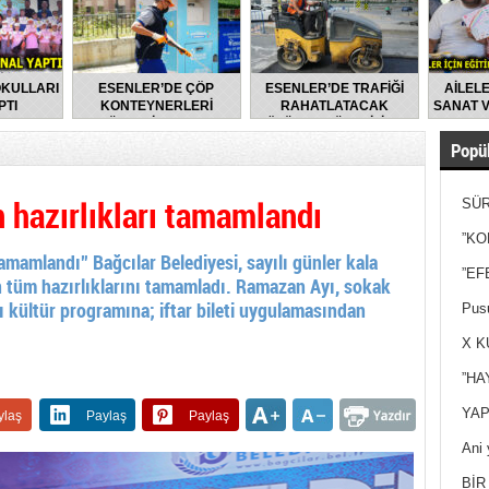
OKULLARI
ESENLER’DE ÇÖP
ESENLER’DE TRAFİĞİ
AİLELE
PTI
KONTEYNERLERİ
RAHATLATACAK
SANAT V
DÜZENLİ OLARAK
ÇÖZÜMLER ÜRETİLİYOR
DEZENFEKTE EDİLİYOR
Popül
 hazırlıkları tamamlandı
SÜR
NEY
”KO
amamlandı” Bağcılar Belediyesi, sayılı günler kala
”EF
n tüm hazırlıklarını tamamladı. Ramazan Ayı, sokak
ğı kültür programına; iftar bileti uygulamasından
Pusu
X K
”HA
YAP
ylaş
Paylaş
Paylaş
Ani 
Yan
BİR