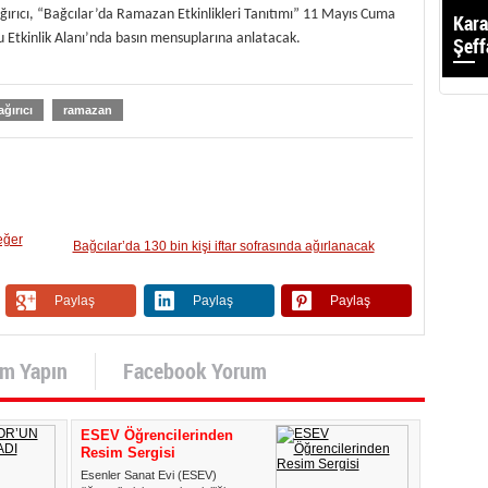
ırıcı, “Bağcılar’da Ramazan Etkinlikleri Tanıtımı”
11 Mayıs Cuma
Kara
u Etkinlik Alanı’nda basın mensuplarına anlatacak.
Şeff
ğırıcı
ramazan
eğer
Bağcılar’da 130 bin kişi iftar sofrasında ağırlanacak
Paylaş
Paylaş
Paylaş
um Yapın
Facebook Yorum
ESEV Öğrencilerinden
Resim Sergisi
Esenler Sanat Evi (ESEV)