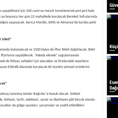
Güve
de yapabilmesi için 100 cami ve mescit temizlenerek pırıl pırıl hale
rek ay boyunca her gün 22 mahallede kurulacak Bereket Sofralarında
ıcalığını yaşayacak. Ayrıca Mardin, Bitlis ve Almanya’da kardeş şehir
 bileti”
Küçü
ımında bulunulacak ve 1500 kişiye de İftar Bileti dağıtılacak. Bilet
iftarlarını yapabilecek.
“Askıda ekmek” uygulamasıyla
ek de ihtiyaç sahipleri için alacaklar ve fırınlardaki sepetlere
azan Etkinlik Alanında kurulacak 60 stantta yöresel ürünlerini
Esen
ecek”
Dağı
lmuş tanınmış isimler Bağcılar’a konuk olacak. Sohbet
k, ilahiyat, tarih, edebiyat, sanat ve diyetisyen gibi birçok alanda
ocuklar da gölge oyunları, yarışmalar ve çeşitli etkinlikleri