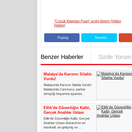
”Çocuk Kitapları Fuarı” açılış töreni-(Video
Haber)
Paylaş
Tweetle
Benzer Haberler
Sizde Yorum
Malatya’da Karısını Silahla
Vurdu!
Malatya'da Karısını Silahla Vurdu!
Malatya'da Cani koca, parkta
tartıştığı boşanma aşamas...
Etlik’de Güvenliğin Kalbi,
Gerçek Anahtar Ustası
Etlik’de Güvenliğin Kalbi, Gerçek
Anahtar Ustası Ankara’nın en
hareketli, en gelişmiş ve ...