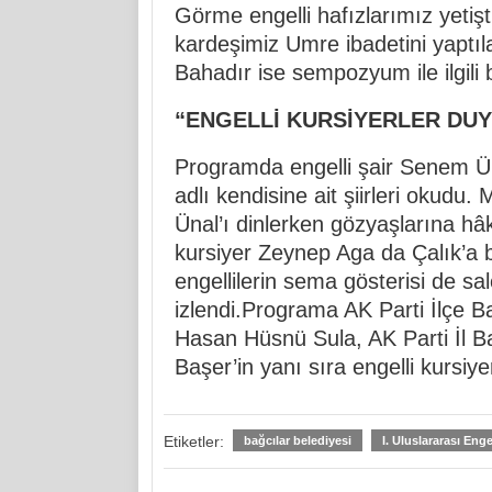
Görme engelli hafızlarımız yetişt
kardeşimiz Umre ibadetini yaptıla
Bahadır ise sempozyum ile ilgili bi
“ENGELLİ KURSİYERLER DU
Programda engelli şair Senem Ün
adlı kendisine ait şiirleri okudu. 
Ünal’ı dinlerken gözyaşlarına hâk
kursiyer Zeynep Aga da Çalık’a b
engellilerin sema gösterisi de sal
izlendi.Programa AK Parti İlçe B
Hasan Hüsnü Sula, AK Parti İl B
Başer’in yanı sıra engelli kursiyer
Etiketler:
bağcılar belediyesi
I. Uluslararası En