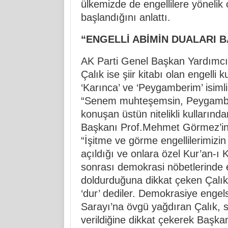
ülkemizde de engellilere yönelik
başlandığını anlattı.
“ENGELLİ ABİMİN DUALARI 
AK Parti Genel Başkan Yardımcıs
Çalık ise şiir kitabı olan engell
‘Karınca’ ve ‘Peygamberim’ isimli
“Senem muhteşemsin, Peygamber
konuşan üstün nitelikli kullarından
Başkanı Prof.Mehmet Görmez’in h
“İşitme ve görme engellilerimizin
açıldığı ve onlara özel Kur’an-ı
sonrası demokrasi nöbetlerinde e
doldurduğuna dikkat çeken Çalık
‘dur’ dediler. Demokrasiye engels
Sarayı’na övgü yağdıran Çalık, s
verildiğine dikkat çekerek Başkan