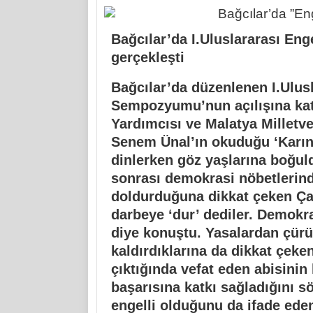
Bağcılar’da I.Uluslararası Eng
gerçekleşti
Bağcılar’da düzenlenen I.Ulusl
Sempozyumu’nun açılışına kat
Yardımcısı ve Malatya Milletve
Senem Ünal’ın okuduğu ‘Karınc
dinlerken göz yaşlarına boğ
sonrası demokrasi nöbetlerind
doldurduğuna dikkat çeken Çal
darbeye ‘dur’ dediler. Demokra
diye konuştu. Yasalardan çürük
kaldırdıklarına da dikkat çeke
çıktığında vefat eden abisinin
başarısına katkı sağladığını s
engelli olduğunu da ifade eden