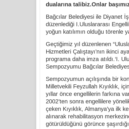
dualarına talibiz.Onlar başımız
Bağcılar Belediyesi ile Diyanet İş
düzenlediği I.Uluslararası Engel
yoğun katılımın olduğu törenle ya
Geçtiğimiz yıl düzenlenen “Ulusla
Hizmetleri Çalıştayı’nın ikinci ay
programa daha imza atıldı.‘I. Ulu
Sempozyumu Bağcılar Belediyesi 
Sempozyumun açılışında bir kon
Milletvekili Feyzullah Kıyıklık, i
yıllar önce engellilerin farkına v
2002’ten sonra engellilere yöneli
çeken Kıyıklık, Almanya’ya ilk kez
alınarak rehabilitasyon merkezi
götürüldüğünü görünce şaşırdığını