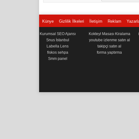
Künye
Gizlilik İlkeleri
İletişim
Reklam
Yazarl
Kurumsal SEO Ajansı
Kokteyl Masası Kiralama
Snus İstanbul
youtube izlenme satın al
Labella Lens
takipçi satın al
fiskos sehpa
forma yaptırma
Smm panel