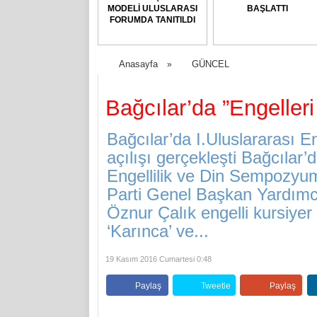
MODELİ ULUSLARASI
BAŞLATTI
FORUMDA TANITILDI
Anasayfa
GÜNCEL
»
Bağcılar’da ”Engelleri
Bağcılar’da I.Uluslararası 
açılışı gerçekleşti Bağcılar’
Engellilik ve Din Sempozyum
Parti Genel Başkan Yardımcıs
Öznur Çalık engelli kursiye
‘Karınca’ ve...
19 Kasım 2016 Cumartesi 0:48
Paylaş
Tweetle
Paylaş