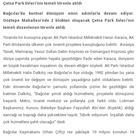
Çetsa Park Evleri’nin temeli törenle atıldı
Bağcılar’da kentsel dönüşüm emin adımlarla devam ediyor.
Göztepe Mahallesi’nde 2 bloktan oluşacak Çetsa Park Evleri’nin
temeli düzenlenen törenle atıldı.
Törende bir konuşma yapan AK Parti İstanbul Milletvekili Harun Karaca, AK
Parti iktidarında ülkenin çok önemli projelere kavuştuğunu belirtti. Avrasya
Tüneli, Marmaray, Yavuz Sultan Selim Köprüsü ve Osmangazi Köprüsü gibi
dünya çapında projelerin hayata geçirildiğini ifade eden Karaca, dünyanın
en büyük havalimanı inşaatının da devam ettiğini söyledi. AK Parti İstanbul
Milletvekili Halis Dalkılıç ise Bağcılar’ın ilçe olduğu 1992 yılından bu yana
çok önemli bir değişim ve dönüşüm yaşadığına şahit olduklarını belirtti.
Eski dönemde Bağcılar’ın çamurlu yollarında çizme ile gezildiğini de
belirten Dalkılıç, “Bağcılar şimdi aldığı hizmetlerle, projelerle dönüşümü
başardı. Metro, ticaret merkezi ve yollarıyla çok farklı oldu. Lokman
Başkanımız, Kurucu Belediye Başkanı Feyzullah Abi’den (Kıyıklık) aldığı
sancağı ve bayrağı daha yükseklere taşıdı. Tebrik ediyorum. İnşallah daha
çok hizmetlere şahit olacağız” dedi.
Bağcılar Kaymakamı Orhan Çiftçi ise yaklaşık 19 milyon konutun 14