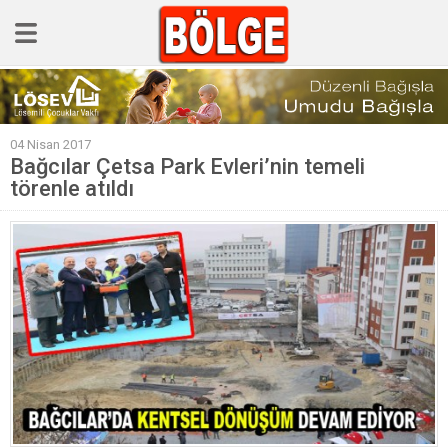
GÜNCEL
04 Nisan 2017
POLİTİKA
Bağcılar Çetsa Park Evleri’nin temeli
törenle atıldı
Polis & Adliye
SPOR
EKONOMİ
YAZARLAR
Sağlık & Yaşam
Kültür & Sanat
EĞİTİM
Müzik & Magazin