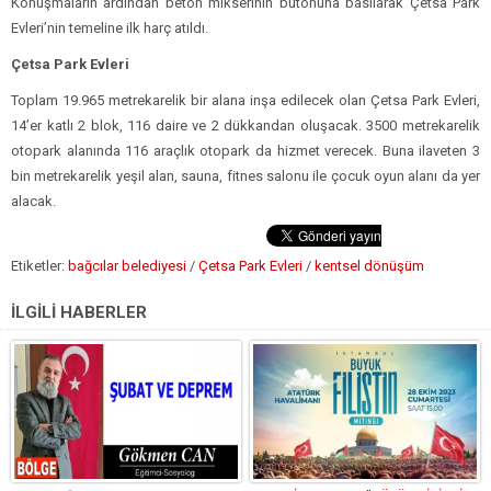
Konuşmaların ardından beton mikserinin butonuna basılarak Çetsa Park
Evleri’nin temeline ilk harç atıldı.
Çetsa Park Evleri
Toplam 19.965 metrekarelik bir alana inşa edilecek olan Çetsa Park Evleri,
14’er katlı 2 blok, 116 daire ve 2 dükkandan oluşacak. 3500 metrekarelik
otopark alanında 116 araçlık otopark da hizmet verecek. Buna ilaveten 3
bin metrekarelik yeşil alan, sauna, fitnes salonu ile çocuk oyun alanı da yer
alacak.
Etiketler:
bağcılar belediyesi
/
Çetsa Park Evleri
/
kentsel dönüşüm
İLGİLİ HABERLER