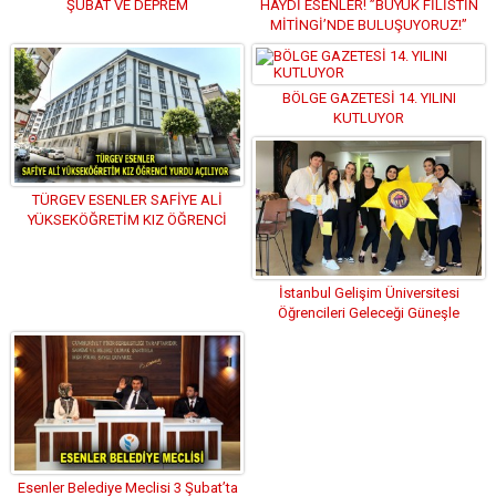
ŞUBAT VE DEPREM
HAYDİ ESENLER! ”BÜYÜK FİLİSTİN
MİTİNGİ’NDE BULUŞUYORUZ!”
BÖLGE GAZETESİ 14. YILINI
KUTLUYOR
TÜRGEV ESENLER SAFİYE ALİ
YÜKSEKÖĞRETİM KIZ ÖĞRENCİ
YURDU AÇILIYOR
İstanbul Gelişim Üniversitesi
Öğrencileri Geleceği Güneşle
Aydınlatmak için Harekete Geçti
Esenler Belediye Meclisi 3 Şubat’ta