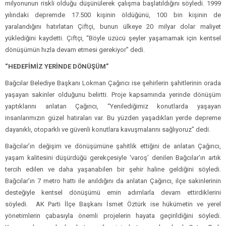
milyonunun riskli olduğu düşünülerek çalışma başlatıldığını söyledi. 1999
yılındaki depremde 17.500 kişinin öldüğünü, 100 bin kişinin de
yaralandığını hatırlatan Çiftçi, bunun ülkeye 20 milyar dolar maliyet
yüklediğini kaydetti. Çiftçi, “Böyle üzücü şeyler yaşamamak için kentsel
dönüşümün hızla devam etmesi gerekiyor” dedi.
“HEDEFİMİZ YERİNDE DÖNÜŞÜM”
Bağcılar Belediye Başkanı Lokman Çağırıcı ise şehirlerin şahitlerinin orada
yaşayan sakinler olduğunu belirtti. Proje kapsamında yerinde dönüşüm
yaptıklarını anlatan Çağırıcı, “Yenilediğimiz konutlarda yaşayan
insanlarımızın güzel hatıraları var. Bu yüzden yaşadıkları yerde depreme
dayanıklı, otoparklı ve güvenli konutlara kavuşmalarını sağlıyoruz” dedi.
Bağcılar’ın değişim ve dönüşümüne şahitlik ettiğini de anlatan Çağırıcı,
yaşam kalitesini düşürdüğü gerekçesiyle ‘varoş’ denilen Bağcılar’ın artık
tercih edilen ve daha yaşanabilen bir şehir haline geldiğini söyledi.
Bağcılar’ın 7 metro hattı ile anıldığını da anlatan Çağırıcı, ilçe sakinlerinin
desteğiyle kentsel dönüşümü emin adımlarla devam ettirdiklerini
söyledi. AK Parti İlçe Başkanı İsmet Öztürk ise hükümetin ve yerel
yönetimlerin çabasıyla önemli projelerin hayata geçirildiğini söyledi.