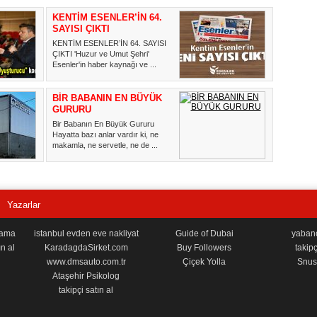
KENTİM ESENLER’İN 64.
SAYISI ÇIKTI
KENTİM ESENLER’İN 64. SAYISI
ÇIKTI 'Huzur ve Umut Şehri'
Esenler'in haber kaynağı ve ...
BİR BABANIN EN BÜYÜK
GURURU
Bir Babanın En Büyük Gururu
Hayatta bazı anlar vardır ki, ne
makamla, ne servetle, ne de ...
Yazarlar
lama
istanbul evden eve nakliyat
Guide of Dubai
yabancı
n al
KaradagdaSirket.com
Buy Followers
takipç
www.dmsauto.com.tr
Çiçek Yolla
Snus 
Ataşehir Psikolog
takipçi satın al