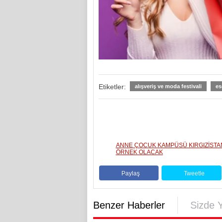
Etiketler:
alışveriş ve moda festivali
es
ANNE ÇOCUK KAMPÜSÜ KIRGIZİSTA
ÖRNEK OLACAK
Paylaş
Tweetle
Benzer Haberler
Sizde 