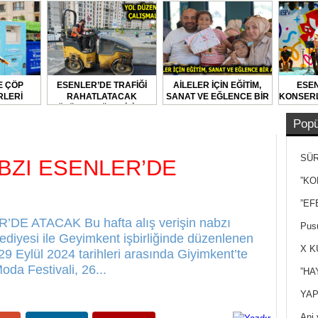
E ÇÖP
ESENLER’DE TRAFİĞİ
AİLELER İÇİN EĞİTİM,
ESEN
LERİ
RAHATLATACAK
SANAT VE EĞLENCE BİR
KONSERL
LARAK
ÇÖZÜMLER ÜRETİLİYOR
ARADA
DİLİYOR
Popü
SÜR
BZI ESENLER’DE
NEY
”KO
”EF
E ATACAK Bu hafta alış verişin nabzı
Pusu
ediyesi ile Geyimkent işbirliğinde düzenlenen
X K
29 Eylül 2024 tarihleri arasında Giyimkent’te
oda Festivali, 26...
”HA
YAP
Ani 