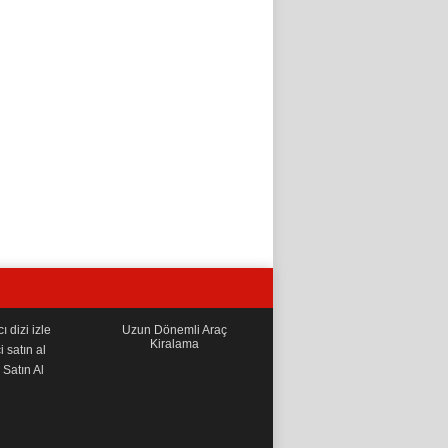
 dizi izle
Uzun Dönemli Araç
Kiralama
i satın al
Satın Al