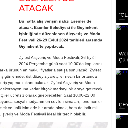
ATACAK
”OL
Bu hafta alış verişin nabzı Esenler’de
atacak. Esenler Belediyesi ile Geyimkent
işbirliğinde düzenlenen Alışveriş ve Moda
Festivali 26-29 Eylül 2024 tarihleri arasında
Giyimkent’te yapılacak.
Webo
Zyfest Alışveriş ve Moda Festivali, 26 Eylül
Çal
2024 Perşembe günü saat 10.00’da kapılarını
marka ürünün en makul fiyatlarla satışa sunulacağı Zyfest
riş günlerinde, üst düzey ziyaretçiler nezih bir ortamda
veriş yapma imkanı bulacak. Zyfest Alışveriş ve Moda
v dekorasyonuna kadar birçok markayı bir araya getirecek.
çiler ücretsiz olarak girebilecekler. Saat 10.00-22.00
boyunca sosyal medyanın en sevilen simaları, fenomenler
ÇEY
mek ve ünlü isimlerle bir arada olmak, hem de indirimli
ışveriş ve Moda Festivali ideal bir tercih olabilir.