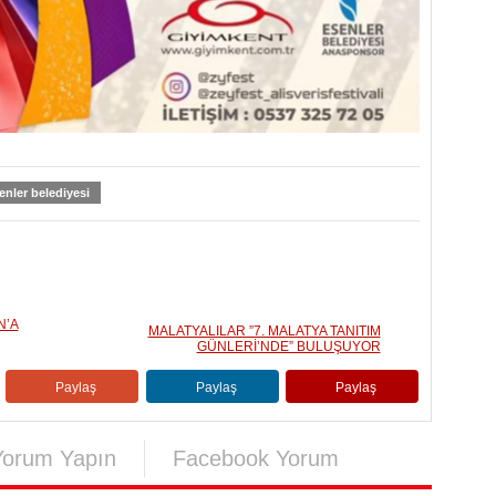
enler belediyesi
N’A
MALATYALILAR ”7. MALATYA TANITIM
GÜNLERİ’NDE” BULUŞUYOR
Paylaş
Paylaş
Paylaş
Yorum Yapın
Facebook Yorum