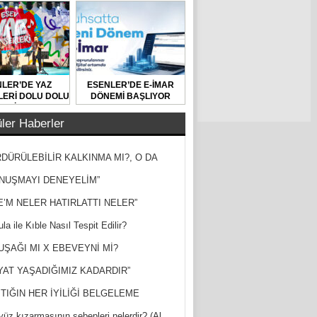
LER’DE YAZ
ESENLER’DE E-İMAR
ERİ DOLU DOLU
DÖNEMİ BAŞLIYOR
GEÇİYOR
ler Haberler
DÜRÜLEBİLİR KALKINMA MI?, O DA
MİŞ?
NUŞMAYI DENEYELİM”
E’M NELER HATIRLATTI NELER”
la ile Kıble Nasıl Tespit Edilir?
UŞAĞI MI X EBEVEYNİ Mİ?
YAT YAŞADIĞIMIZ KADARDIR”
TIĞIN HER İYİLİĞİ BELGELEME
yüz kızarmasının sebepleri nelerdir? (Al