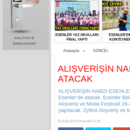
ESENLER YAZ OKULLARI
ESENLER’D
FİNAL YAPTI
KONTEYNER
DÜZENLİ O
DEZENFEKTE E
Anasayfa
GÜNCEL
»
ALIŞVERİŞİN NA
ATACAK
ALIŞVERİŞİN NABZI ESENLER’D
Esenler’de atacak. Esenler Bel
Alışveriş ve Moda Festivali 26-
yapılacak. Zyfest Alışveriş ve M
26 Eylül 2024 Perşembe 11:26