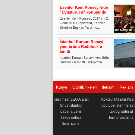
Esenler Kent Konseyi’nde
”Uyuşturucu” konuşuldu
Esenler Kent Konseyi, 2017 yılı 2.
Genel Kurul Toplantısı, Esenler
Belediye Başkan Yardımc...
İstanbul Kurşun Sanayi,
yeni ürünü Radblock’u
tanıttı
İstanbul Kurşun Sanayi, yeni ürünü
Radblock’u tanıttı Türkiye’nin
kurşun ihracatı alanınd...
Künye
Gizlilik İlkeleri
İletişim
Reklam
Kurumsal SEO Ajansı
Kokteyl Masası Kira
Snus İstanbul
youtube izlenme satı
Labella Lens
takipçi satın al
fiskos sehpa
forma yaptırma
Smm panel