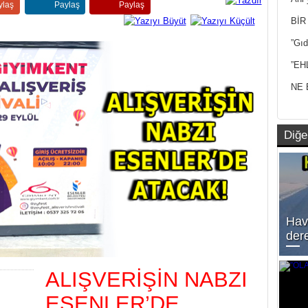
ylaş
Paylaş
Paylaş
Yan
BİR
”Gıd
”EH
NE 
Diğe
Hav
der
ALIŞVERİŞİN NABZI
ESENLER’DE