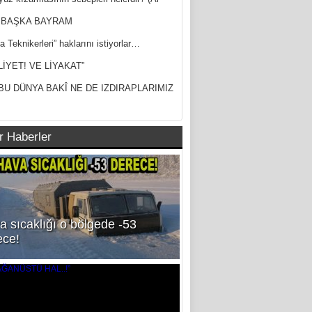
ak)
 BAŞKA BAYRAM
a Teknikerleri” haklarını istiyorlar…
LİYET! VE LİYAKAT”
BU DÜNYA BAKÎ NE DE IZDIRAPLARIMIZ
r Haberler
a sıcaklığı o bölgede -53
ece!