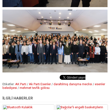
Etiketler:
AK Parti
/
Ak Parti Esenler
/
daraltılmış danışma meclisi
/
esenler
belediyesi
/
mehmet tevfik göksu
İLGİLİ HABERLER