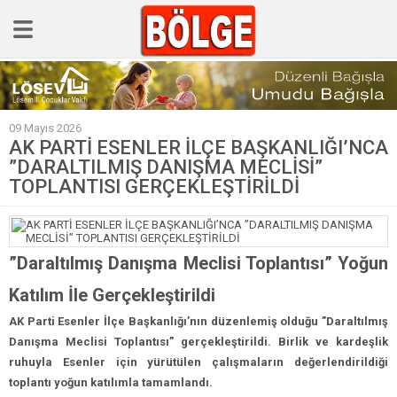
GÜNCEL
09 Mayıs 2026
POLİTİKA
AK PARTİ ESENLER İLÇE BAŞKANLIĞI’NCA
”DARALTILMIŞ DANIŞMA MECLİSİ”
Polis & Adliye
TOPLANTISI GERÇEKLEŞTİRİLDİ
SPOR
EKONOMİ
YAZARLAR
”Daraltılmış Danışma Meclisi Toplantısı” Yoğun
Sağlık & Yaşam
Katılım İle Gerçekleştirildi
AK Parti Esenler İlçe Başkanlığı’nın düzenlemiş olduğu ”Daraltılmış
Kültür & Sanat
Danışma Meclisi Toplantısı” gerçekleştirildi. Birlik ve kardeşlik
EĞİTİM
ruhuyla Esenler için yürütülen çalışmaların değerlendirildiği
toplantı yoğun katılımla tamamlandı.
Müzik & Magazin