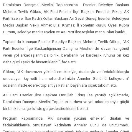
Daraltılmış Danışma Meclisi Toplantısı’na Esenler Belediye Başkanı
Mehmet Tevfik Göksu, AK Parti Esenler İlçe Başkanı Emrullah Erkuş, AK
Parti Esenler İlçe Kadın Kolları Başkanı Av. Seval Güneş, Esenler Belediyesi
Meclis Başkan Vekili Ahmet Bilal Kıymaz, İl Yönetim Kurulu Üyesi Kübra
Dursun, Belediye meclis üyeleri ve AK Parti İlçe teşkilat mensupları katıldı.
Toplantıda konuşan Esenler Belediye Başkanı Mehmet Tevfik Göksu, ”AK
Parti Esenler İlçe Başkanlığımızın Danışma Meclisi’nde davamıza gönül
veren yol arkadaşlarımızla birlik, beraberlik ve kardeşlik ruhunu bir kez
daha güçlü şekilde hissettiklerini” ifade etti.
Göksu, ”AK davamızın yükünü emekleriyle, dualarıyla ve fedakârlıklarıyla
omuzlayan kıymetli hanımefendilerimizin Anneler Günü’nü kutluyorum”
sözlerini ifade ederek toplantıya katılan bayanlara çiçek takdim etti.
AK Parti Esenler İlçe Başkanı Emrullah Erkuş ise yaptığı açıklamada,
Daraltılmış Danışma Meclisi Toplantısı’nı dava ve yol arkadaşlarıyla güçlü
bir birlik ruhu içerisinde gerçekleştirdiklerini belirtti.
Program kapsamında, AK davanın yükünü emekleri, duaları ve
fedakârlıklarıyla omuzlayan kadınların Anneler Günü de unutulmadı.
Toplantıya katılan hanımefendilere çiçek takdim edilerek Anneler Günü