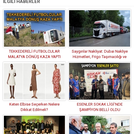
İLGİLİ HABERLER
TEKKEDERELİ FUTBOLCULAR
Saygınlar Nakliyat: Dubai Nakliye
MALATYA DÖNÜŞ KAZA YAPTI
Hizmetleri, Frigo Taşımacılığı ve
Parsiyel Taşıma
Keten Elbise Seçerken Nelere
ESENLER SOKAK LİGİ’NDE
Dikkat Edilmeli?
ŞAMPİYON BELLİ OLDU