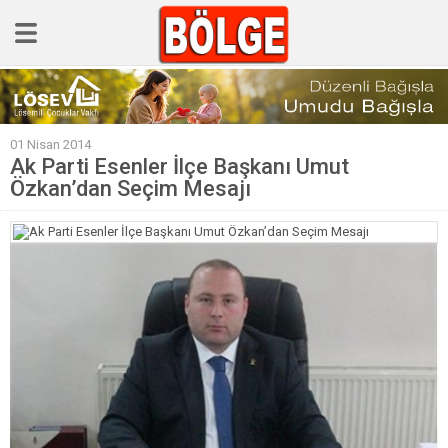
GÜNCEL
01 Nisan 2014
POLİTİKA
Ak Parti Esenler İlçe Başkanı Umut
Özkan’dan Seçim Mesajı
Polis & Adliye
SPOR
EKONOMİ
YAZARLAR
Sağlık & Yaşam
Kültür & Sanat
EĞİTİM
Müzik & Magazin