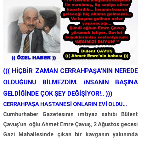
((( HİÇBİR ZAMAN CERRAHPAŞA’NIN NEREDE
OLDUĞUNU BİLMEZDİM. iNSANIN BAŞINA
GELDİĞİNDE ÇOK ŞEY DEĞİŞİYOR!.. )))
CERRAHPAŞA HASTANESİ ONLARIN EVİ OLDU…
Cumhurhaber Gazetesinin imtiyaz sahibi Bülent
Çavuş’un oğlu Ahmet Emre Çavuş, 2 Ağustos gecesi
Gazi Mahallesinde çıkan bir kavganın yakınında