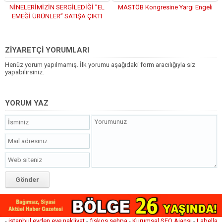
NİNELERİMİZİN SERGİLEDİĞİ ”EL
MASTÖB Kongresine Yargı Engeli
EMEĞİ ÜRÜNLER” SATIŞA ÇIKTI
ZİYARETÇİ YORUMLARI
Henüz yorum yapılmamış. İlk yorumu aşağıdaki form aracılığıyla siz
yapabilirsiniz.
YORUM YAZ
-
istanbul evden eve nakliyat
-
fiskos sehpa
-
Kurumsal SEO Ajansı
-
Labella