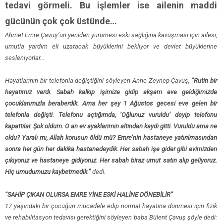
tedavi görmeli. Bu işlemler ise ailenin maddi
gücünün çok çok üstünde…
Ahmet Emre Çavuş’un yeniden yürümesi eski sağlığına kavuşması için ailesi,
umutla yardım eli uzatacak büyüklerini bekliyor ve devlet büyüklerine
sesleniyorlar…
Hayatlarının bir telefonla değiştiğini söyleyen Anne Zeynep Çavuş,
“Rutin bir
hayatımız vardı. Sabah kalkıp işimize gidip akşam eve geldiğimizde
çocuklarımızla beraberdik. Ama her şey 1 Ağustos gecesi eve gelen bir
telefonla değişti. Telefonu açtığımda, ‘Oğlunuz vuruldu’ deyip telefonu
kapattılar. Şok oldum. O an ev ayaklarımın altından kaydı gitti. Vuruldu ama ne
oldu? Yaralı mı, Allah korusun öldü mü? Emre’nin hastaneye yatırılmasından
sonra her gün her dakika hastanedeydik. Her sabah işe gider gibi evimizden
çıkıyoruz ve hastaneye gidiyoruz. Her sabah biraz umut satın alıp geliyoruz.
Hiç umudumuzu kaybetmedik.”
dedi.
“SAHİP ÇIKAN OLURSA EMRE YİNE ESKİ HALİNE DÖNEBİLİR”
17 yaşındaki bir çocuğun mücadele edip normal hayatına dönmesi için fizik
ve rehabilitasyon tedavisi gerektiğini söyleyen baba Bülent Çavuş şöyle dedi: