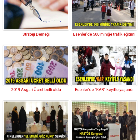
Strateji Derneği
Esenler’de 500 miniğe trafik eğitimi
2019 Asgari Ücret belli oldu
Esenler’de ”KAR” keyifle yaşandı