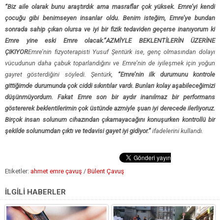
“Biz aile olarak bunu araştırdık ama masraflar çok yüksek. Emre’yi kendi
çocuğu gibi benimseyen insanlar oldu. Benim isteğim, Emre’ye bundan
sonrada sahip çıkan olursa ve iyi bir fizik tedaviden geçerse inanıyorum ki
Emre yine eski Emre olacak.”
AZMİYLE BEKLENTİLERİN ÜZERİNE
ÇIKIYOR
Emre’nin fizyoterapisti Yusuf Şentürk ise, genç olmasından dolayı
vücudunun daha çabuk toparlandığını ve Emre’nin de iyileşmek için yoğun
gayret gösterdiğini söyledi. Şentürk,
“Emre’nin ilk durumunu kontrole
gittiğimde durumunda çok ciddi sıkıntılar vardı. Bunları kolay aşabileceğimizi
düşünmüyordum. Fakat Emre son bir aydır inanılmaz bir performans
göstererek beklentilerimin çok üstünde azmiyle şuan iyi derecede ilerliyoruz.
Birçok insan solunum cihazından çıkamayacağını konuşurken kontrollü bir
şekilde solunumdan çıktı ve tedavisi gayet iyi gidiyor.”
ifadelerini kullandı.
Etiketler:
ahmet emre çavuş
/
Bülent Çavuş
İLGİLİ HABERLER