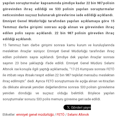
yapılan soruşturmalar kapsamında şimdiye kadar 22 bin 987 polisin
görevinden ihraç edildiği ve 533 polisin yapılan soruşturmalar
neticesinden suçsuz bulunarak görevlerine iade edildiği açıklandı.
Emniyet Genel Müdürlüğü tarafından yapılan açıklamaya göre 15
Temmuz darbe girişimi sonrası açığı alınan ve görevinden ihraç
edilen polis sayısı açıklandı. 22 bin 987 polisin görevden ihraç
edildiği açıklandı.
15 Temmuz hain darbe girişimi sonrası kamu kurum ve kuruluşlarında
meslekten ihraçlar sürüyor. Emniyet Genel Müdürlüğü tarafından ihraç
edilen polislerin sayısı açıklandı. Şimdiye dek yapılan ihraçlar sonrası
sayının 23 bine yaklaştığı ifade edildi. Emniyet Genel Müdürü Selami
Altınok ise konuyla ilgili yaptığı açıklamada, “17-25 Kumpası sonrası FETÖ
ile irtibatı veya iltisakı tespit edilen 22 bin 987 teşkilat mensubu meslekten
ihraç edilmiştir.” dedi. Ayrıca FETÖ soruşturması ile açığa alınan ve itirazları
da dikkate alınarak yeniden değerlendirme sonrası 533 polisin görevlerine
yeniden döndüğü ve suçsuz olduğu belirtildi. Böylece yapılan
soruşturmalar sonucu 533 polis memuru görevine geri iade edildi.
Etiketler:
emniyet genel müdürlüğü
/
FETÖ
/
Selami Altınok