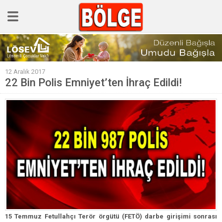
GÜNCEL
12 Aralık 2017
POLİTİKA
22 Bin Polis Emniyet’ten İhraç Edildi!
Polis & Adliye
SPOR
EKONOMİ
YAZARLAR
Sağlık & Yaşam
Kültür & Sanat
EĞİTİM
Müzik & Magazin
15 Temmuz Fetullahçı Terör örgütü (FETÖ) darbe girişimi sonrası