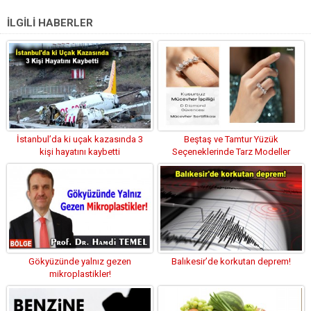
İLGİLİ HABERLER
İstanbul’da ki uçak kazasında 3
Beştaş ve Tamtur Yüzük
kişi hayatını kaybetti
Seçeneklerinde Tarz Modeller
Gökyüzünde yalnız gezen
Balıkesir’de korkutan deprem!
mikroplastikler!