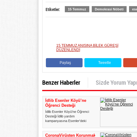
Etiketler:
15 Temmuz
Demokrasi Nöbeti
ese
15 TEMMUZ ANISINA BİLEK GÜREŞİ
DÜZENLENDİ
Paylaş
Tweetle
Benzer Haberler
Sizde Yorum Yap
İdlib Esenler Köyü’ne
Öğrenci Desteği
İdlib Esenler Köyü'ne Öğrenci
Desteği İdlib yardım
kampanyasına Esenler'deki
okullardan ...
CoronaVirüsten Korunmak