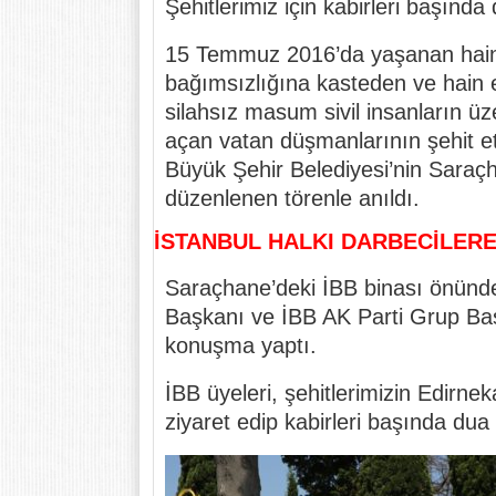
Şehitlerimiz için kabirleri başında 
15 Temmuz 2016’da yaşanan hain
bağımsızlığına kasteden ve hain e
silahsız masum sivil insanların üze
açan vatan düşmanlarının şehit et
Büyük Şehir Belediyesi’nin Saraç
düzenlenen törenle anıldı.
İSTANBUL HALKI DARBECİLER
Saraçhane’deki İBB binası önünde
Başkanı ve İBB AK Parti Grup Baş
konuşma yaptı.
İBB üyeleri, şehitlerimizin Edirnek
ziyaret edip kabirleri başında dua e