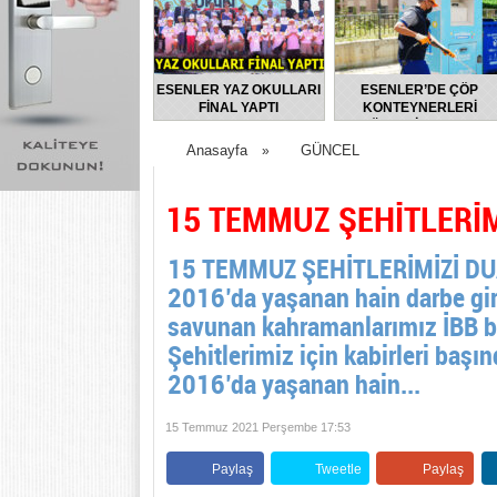
ESENLER YAZ OKULLARI
ESENLER’DE ÇÖP
FİNAL YAPTI
KONTEYNERLERİ
DÜZENLİ OLARAK
DEZENFEKTE EDİLİYOR
Anasayfa
GÜNCEL
»
15 TEMMUZ ŞEHİTLERİM
15 TEMMUZ ŞEHİTLERİMİZİ D
2016’da yaşanan hain darbe gir
savunan kahramanlarımız İBB bi
Şehitlerimiz için kabirleri baş
2016’da yaşanan hain...
15 Temmuz 2021 Perşembe 17:53
Paylaş
Tweetle
Paylaş