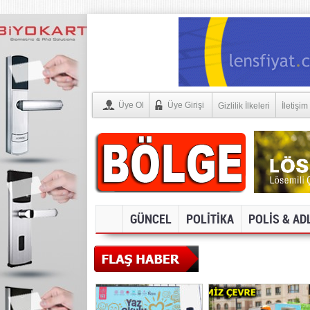
Üye Ol
Üye Girişi
Gizlilik İlkeleri
İletişim
GÜNCEL
POLİTİKA
POLİS & AD
SOSYAL MEDYA V