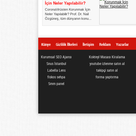
İçin Neler Yapılabilir?
CoronaVirüsten Korunmak İçin
Neler Yapılabilir? Prof. Dr. Nail
Özgüneş, tüm dünyanın konu...
Künye
Gizlilik İlkeleri
İletişim
Reklam
Yazarlar
Kurumsal SEO Ajansı
Kokteyl Masası Kiralama
Snus İstanbul
youtube izlenme satın al
Labella Lens
takipçi satın al
fiskos sehpa
forma yaptırma
Smm panel