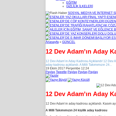
EĞİTİM
GİZLİLİK İLKELERİ
SOSYAL MEDYA VE İNTERNET Sİ
ESENL
ES
Anasayfa
»
GÜNCEL
12 Dev Adam’ın Aday Ka
12 Dev Adam’ın Aday Kadrosu Açıklandı! 12 Dev Ad
aday kadrosu açıklandı. A Milli Takımımızın 24...
19 Ekim 2017 Perşembe 12:24
Paylaş
Tweetle
Paylaş
Paylaş
Paylaş
12 Dev Adam’ın Aday Ka
12 Dev Adam’ın aday kadrosu açıklandı. Kasım ayı
A Milli Takımımızın 24 kişilik aday kadrosu