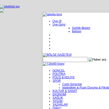
Üye Ol
Üye Girişi
Gizlilik İlkeleri
İletişim
GÜNCEL
POLİTİKA
POLİS & ADLİYE
SPOR
Canlı Sonuçlar
İstatistikler & Puan Durumu & Fikstü
KÜLTÜR & SANAT
EKONOMİ
SAĞLIK
YAŞAM
YAZARLAR
Diğer>