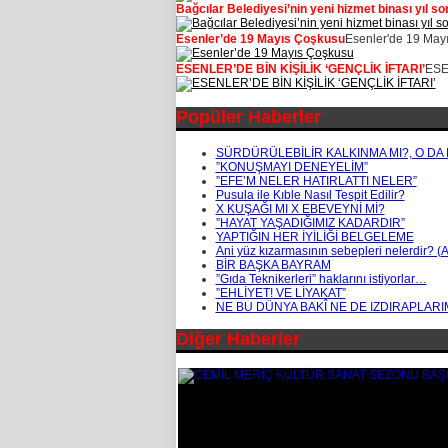
Bağcılar Belediyesi’nin yeni hizmet binası yıl so
Esenler’de 19 Mayıs Çoşkusu
Esenler'de 19 Mayı
ESENLER’DE BİN KİŞİLİK ‘GENÇLİK İFTARI’
ESEN
Popüler Haberler
SÜRDÜRÜLEBİLİR KALKINMA MI?, O DA
”KONUŞMAYI DENEYELİM”
”EFE’M NELER HATIRLATTI NELER”
Pusula ile Kıble Nasıl Tespit Edilir?
X KUŞAĞI MI X EBEVEYNİ Mİ?
”HAYAT YAŞADIĞIMIZ KADARDIR”
YAPTIĞIN HER İYİLİĞİ BELGELEME
Ani yüz kızarmasının sebepleri nelerdir? (
BİR BAŞKA BAYRAM
”Gıda Teknikerleri” haklarını istiyorlar…
”EHLİYET! VE LİYAKAT”
NE BU DÜNYA BAKÎ NE DE IZDIRAPLARI
Diğer Haberler