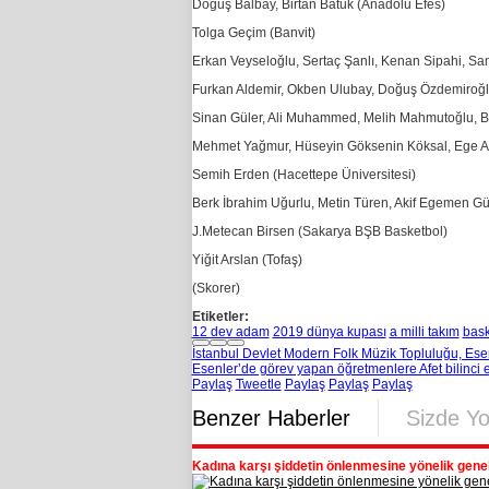
Doğuş Balbay, Birtan Batuk (Anadolu Efes)
Tolga Geçim (Banvit)
Erkan Veyseloğlu, Sertaç Şanlı, Kenan Sipahi, S
Furkan Aldemir, Okben Ulubay, Doğuş Özdemiroğl
Sinan Güler, Ali Muhammed, Melih Mahmutoğlu, B
Mehmet Yağmur, Hüseyin Göksenin Köksal, Ege A
Semih Erden (Hacettepe Üniversitesi)
Berk İbrahim Uğurlu, Metin Türen, Akif Egemen Gü
J.Metecan Birsen (Sakarya BŞB Basketbol)
Yiğit Arslan (Tofaş)
(Skorer)
Etiketler:
12 dev adam
2019 dünya kupası
a milli takım
bask
İstanbul Devlet Modern Folk Müzik Topluluğu, Ese
Esenler’de görev yapan öğretmenlere Afet bilinci eğ
Paylaş
Tweetle
Paylaş
Paylaş
Paylaş
Benzer Haberler
Sizde Y
Kadına karşı şiddetin önlenmesine yönelik gene