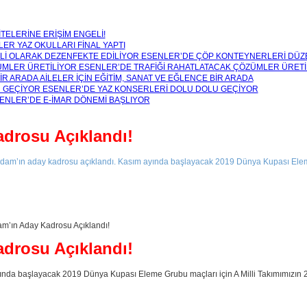
TELERİNE ERİŞİM ENGELİ!
ER YAZ OKULLARI FİNAL YAPTI
ESENLER’DE ÇÖP KONTEYNERLERİ DÜZE
ESENLER’DE TRAFİĞİ RAHATLATACAK ÇÖZÜMLER ÜRETİ
AİLELER İÇİN EĞİTİM, SANAT VE EĞLENCE BİR ARADA
ESENLER’DE YAZ KONSERLERİ DOLU DOLU GEÇİYOR
ENLER’DE E-İMAR DÖNEMİ BAŞLIYOR
drosu Açıklandı!
am’ın aday kadrosu açıklandı. Kasım ayında başlayacak 2019 Dünya Kupası Eleme Gr
drosu Açıklandı!
nda başlayacak 2019 Dünya Kupası Eleme Grubu maçları için A Milli Takımımızın 24