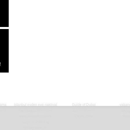
!
lama
istanbul evden eve nakliyat
Guide of Dubai
yabancı
n al
KaradagdaSirket.com
Buy Followers
takipç
www.dmsauto.com.tr
Çiçek Yolla
Snus 
Ataşehir Psikolog
takipçi satın al