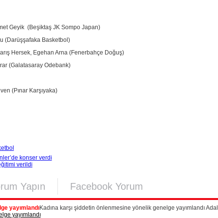
amet Geyik (Beşiktaş JK Sompo Japan)
u (Darüşşafaka Basketbol)
arış Hersek, Egehan Arna (Fenerbahçe Doğuş)
rar (Galatasaray Odebank)
ven (Pınar Karşıyaka)
etbol
nler’de konser verdi
itimi verildi
orum Yapın
Facebook Yorum
lge yayımlandı
Kadına karşı şiddetin önlenmesine yönelik genelge yayımlandı Adal