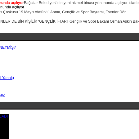
nunda açılıyor
Bağcılar Belediyesi’nin yeni hizmet binası yıl sonunda açılıyor İstanb
s Çoşkusu 19 Mayıs Atatürk’ü Anma, Gençlik ve Spor Bayramı, Esenler Dör...
LER’DE BİN KİŞİLİK ‘GENÇLİK İFTARI’ Gençlik ve Spor Bakanı Osman Aşkın Bak, 
 NEYMİŞ?
Al Yanak)
MIZ