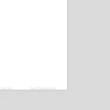
 dizi izle
Uzun Dönemli Araç
Kiralama
i satın al
Satın Al