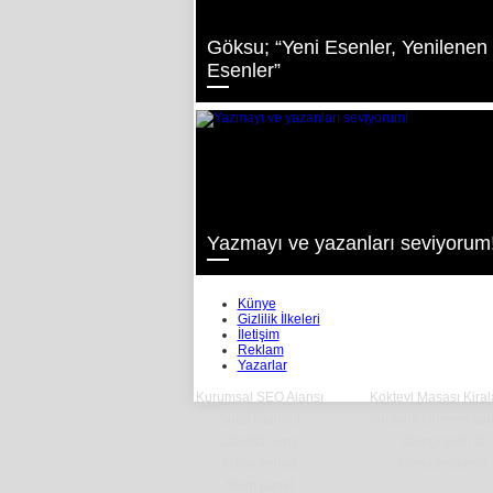
Göksu; “Yeni Esenler, Yenilenen
Esenler”
Yazmayı ve yazanları seviyorum
Künye
Gizlilik İlkeleri
İletişim
Reklam
Yazarlar
Kurumsal SEO Ajansı
Kokteyl Masası Kira
Snus İstanbul
youtube izlenme satı
Labella Lens
takipçi satın al
fiskos sehpa
forma yaptırma
Smm panel