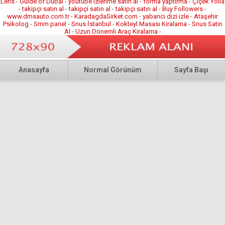
Lens
-
Guide of Dubai
-
youtube izlenme satın al
-
forma yaptırma
-
Çiçek Yolla
-
takipçi satın al
-
takipçi satın al
-
takipçi satın al
-
Buy Followers
-
www.dmsauto.com.tr
-
KaradagdaSirket.com
-
yabancı dizi izle
-
Ataşehir
Psikolog
-
Smm panel
-
Snus İstanbul
-
Kokteyl Masası Kiralama
-
Snus Satın
Al
-
Uzun Dönemli Araç Kiralama
-
Anasayfa
Normal Görünüm
Sayfa Başı