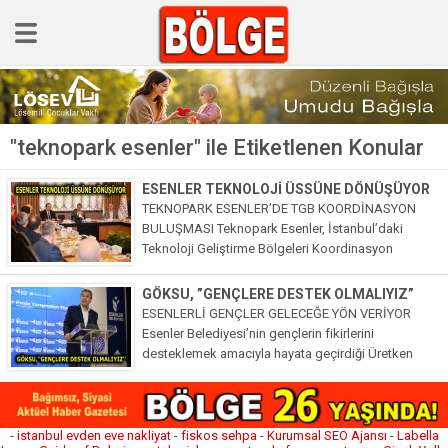
GÜNCEL
"teknopark esenler" ile Etiketlenen Konular
POLİTİKA
Polis & Adliye
ESENLER TEKNOLOJİ ÜSSÜNE DÖNÜŞÜYOR
TEKNOPARK ESENLER’DE TGB KOORDİNASYON
SPOR
BULUŞMASI Teknopark Esenler, İstanbul’daki
Teknoloji Geliştirme Bölgeleri Koordinasyon
EKONOMİ
Toplantısı’na ev sahipliği yaptı. Toplantıda
İstanbul’daki teknoparklar arasında
YAZARLAR
GÖKSU, ”GENÇLERE DESTEK OLMALIYIZ”
koordinasyonun güçlendirilmesi, ortak proje
ESENLERLİ GENÇLER GELECEĞE YÖN VERİYOR
Sağlık & Yaşam
geliştirme süreçleri ve yerli teknoloji üretiminin...
Esenler Belediyesi’nin gençlerin fikirlerini
desteklemek amacıyla hayata geçirdiği Üretken
Kültür & Sanat
Esenler Proje Yarışması’nın finali, yoğun katılım ve
coşkuyla gerçekleşti. Gençler geleceğe yön verecek
EĞİTİM
projelerini Sanayi ve...
-
istanbul evden eve nakliyat
-
fiskos sehpa
-
Kurumsal SEO Ajansı
-
Labella
Müzik & Magazin