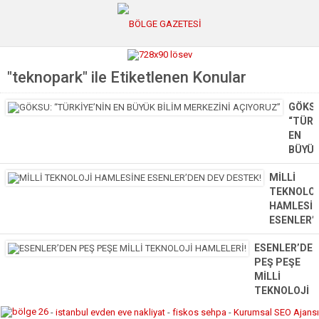
"teknopark" ile Etiketlenen Konular
GÜNCEL
POLİTİKA
GÖKS
“TÜRK
Polis & Adliye
EN
BÜYÜ
SPOR
BİLİM
MİLLİ
MERKE
EKONOMİ
TEKNOLOJ
AÇIYO
HAMLESİ
TEVFİK
YAZARLAR
ESENLER’
GÖKSU
Sağlık & Yaşam
DEV
“TÜRKİ
ESENLER’DE
DESTEK!
EN
Kültür & Sanat
PEŞ PEŞE
MİLLİ
BÜYÜK
MİLLİ
TEKNOLOJİ
BİLİM
EĞİTİM
TEKNOLOJİ
HAMLESİN
MERKE
HAMLELERİ!
ESENLER’D
AÇIYO
Müzik & Magazin
-
istanbul evden eve nakliyat
-
fiskos sehpa
-
Kurumsal SEO Ajansı
ESENLER’DEN