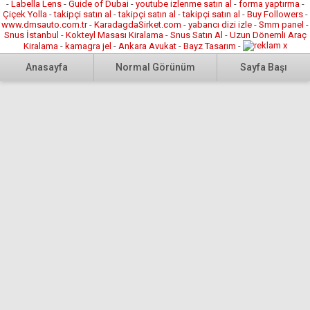
DEV
Esenler’
-
Labella Lens
-
Guide of Dubai
-
youtube izlenme satın al
-
forma yaptırma
-
PEŞ PEŞE
Çiçek Yolla
-
takipçi satın al
-
takipçi satın al
-
takipçi satın al
-
Buy Followers
DESTEK!
-
bilim
www.dmsauto.com.tr
-
KaradagdaSirket.com
-
yabancı dizi izle
-
Smm panel
-
MİLLİ
Gelişimin
ve
Snus İstanbul
-
Kokteyl Masası Kiralama
-
Snus Satın Al
-
Uzun Dönemli Araç
TEKNOLOJİ
ve
teknolo
Kiralama
-
kamagra jel
-
Ankara Avukat
-
Bayz Tasarım
-
HAMLELERİ!
dönüşümün
üssü
Anasayfa
Normal Görünüm
Sayfa Başı
Milli teknoloji
kenti
haline
hamlesinin
Esenler’den
getirec
öncülerinden
Milli
Teknop
Özdemir
Teknoloji
Esenler
Bayraktar’ın
Hamlesi’ne
Özdemi
ismiyle
öncü
Bayrakt
yaşayacak
olacak bir
Yerleşk
‘Teknopark
adım
temeli
Esenler
daha!
atıldı. 
Özdemir
Teknopark
ve
Bayraktar
Esenler
Teknolo
Yerleşkesi’nin
Özdemir
Bakanı
temeli ve
Bayraktar
Mustaf
Esenler Bilim
Yerleşkesi’n
Varank
Merkezi’nin
temeli,
katıldığ
protokol
Sanayi ve
açılışta
imzası, Sanayi
Teknoloji
Esenler.
ve Teknoloji
Bakanı