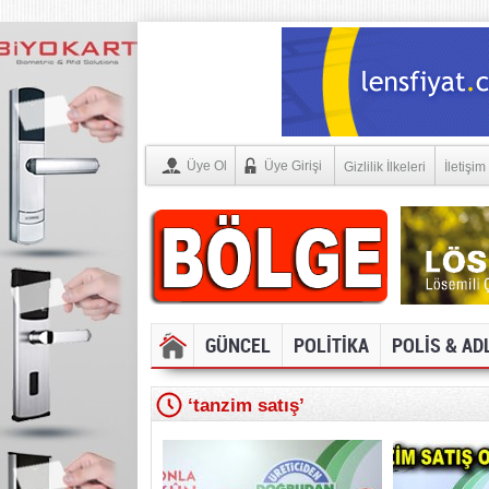
Üye Ol
Üye Girişi
Gizlilik İlkeleri
İletişim
GÜNCEL
POLİTİKA
POLİS & AD
‘tanzim satış’