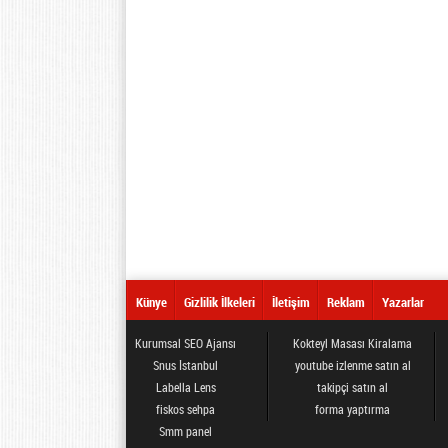
Künye
Gizlilik İlkeleri
İletişim
Reklam
Yazarlar
Kurumsal SEO Ajansı
Kokteyl Masası Kiralama
Snus İstanbul
youtube izlenme satın al
Labella Lens
takipçi satın al
fiskos sehpa
forma yaptırma
Smm panel