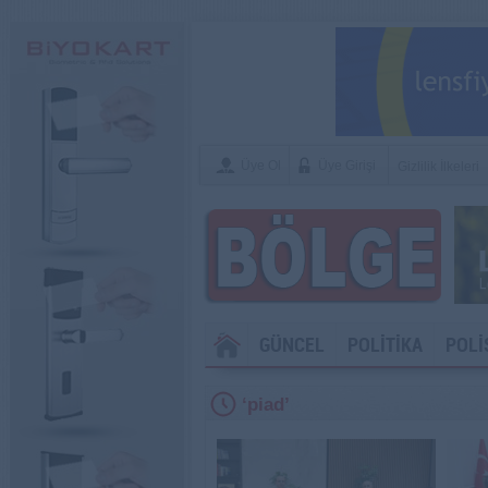
Üye Ol
Üye Girişi
Gizlilik İlkeleri
GÜNCEL
POLİTİKA
POLİ
‘piad’