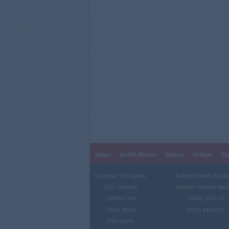
Künye
Gizlilik İlkeleri
İletişim
Reklam
Yaz
Kurumsal SEO Ajansı
Kokteyl Masası Kiral
Snus İstanbul
youtube izlenme satın
Labella Lens
takipçi satın al
fiskos sehpa
forma yaptırma
Smm panel