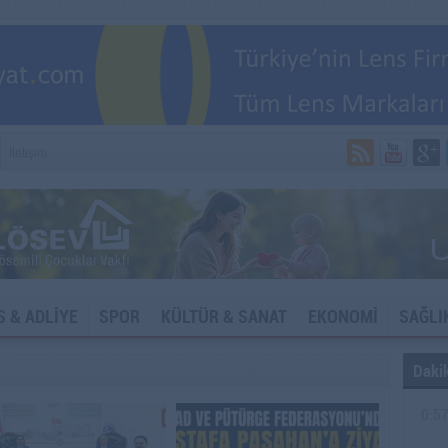
İletişim
S & ADLİYE
SPOR
KÜLTÜR & SANAT
EKONOMİ
SAĞLI
Dakik
0:5