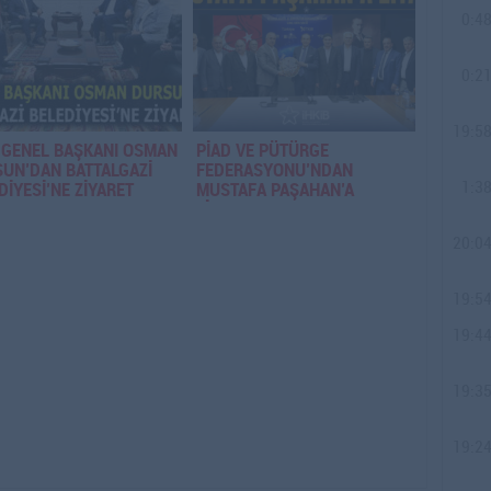
0:4
0:2
19:5
 GENEL BAŞKANI OSMAN
PİAD VE PÜTÜRGE
UN’DAN BATTALGAZİ
FEDERASYONU’NDAN
1:3
DİYESİ’NE ZİYARET
MUSTAFA PAŞAHAN’A
ZİYARET
20:0
19:5
19:4
19:3
19:2