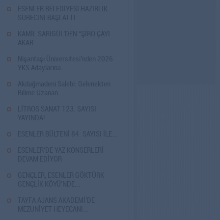
8
ESENLER BELEDİYESİ HAZIRLIK
SÜRECİNİ BAŞLATTI
1
KAMİL SARIGÜL’DEN “ŞİRO ÇAYI
AKAR...
8
Nişantaşı Üniversitesi’nden 2026
YKS Adaylarına...
8
Akdağmadeni Salebi: Gelenekten
Bilime Uzanan...
4
LİTROS SANAT 123. SAYISI
YAYINDA!
4
ESENLER BÜLTENİ 84. SAYISI İLE...
4
ESENLER’DE YAZ KONSERLERİ
DEVAM EDİYOR
5
GENÇLER, ESENLER GÖKTÜRK
GENÇLİK KÖYÜ’NDE...
4
TAYFA AJANS AKADEMİ’DE
MEZUNİYET HEYECANI...