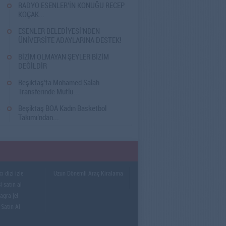
3
RADYO ESENLER’İN KONUĞU RECEP
KOÇAK...
6
ESENLER BELEDİYESİ’NDEN
ÜNİVERSİTE ADAYLARINA DESTEK!
1
BİZİM OLMAYAN ŞEYLER BİZİM
DEĞİLDİR
7
Beşiktaş’ta Mohamed Salah
Transferinde Mutlu...
4
Beşiktaş BOA Kadın Basketbol
Takımı’ndan...
ı dizi izle
Uzun Dönemli Araç Kiralama
i satın al
gra jel
 Satın Al