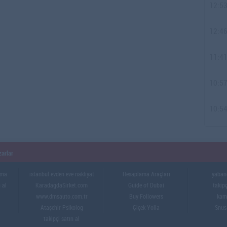
12:5
12:4
11:4
10:5
10:5
arlar
ama
istanbul evden eve nakliyat
Hesaplama Araçları
yabanc
 al
KaradagdaSirket.com
Guide of Dubai
takipç
www.dmsauto.com.tr
Buy Followers
kama
Ataşehir Psikolog
Çiçek Yolla
Snus
takipçi satın al