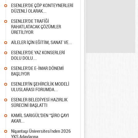
4
ESENLER’DE ÇÖP KONTEYNERLERİ
DÜZENLİ OLARAK...
5
ESENLER’DE TRAFİĞİ
RAHATLATACAK ÇÖZÜMLER
ÜRETİLİYOR
8
AİLELER İÇİN EĞİTİM, SANAT VE...
1
ESENLER’DE YAZ KONSERLERİ
DOLU DOLU...
4
ESENLER’DE E-İMAR DÖNEMİ
BAŞLIYOR
7
ESENLER’İN ŞEHİRCİLİK MODELİ
ULUSLARASI FORUMDA...
8
ESENLER BELEDİYESİ HAZIRLIK
SÜRECİNİ BAŞLATTI
1
KAMİL SARIGÜL’DEN “ŞİRO ÇAYI
AKAR...
8
Nişantaşı Üniversitesi’nden 2026
YKS Adaylarına...