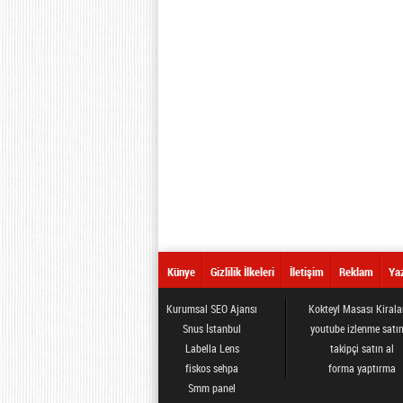
Künye
Gizlilik İlkeleri
İletişim
Reklam
Yaz
Kurumsal SEO Ajansı
Kokteyl Masası Kiral
Snus İstanbul
youtube izlenme satın
Labella Lens
takipçi satın al
fiskos sehpa
forma yaptırma
Smm panel