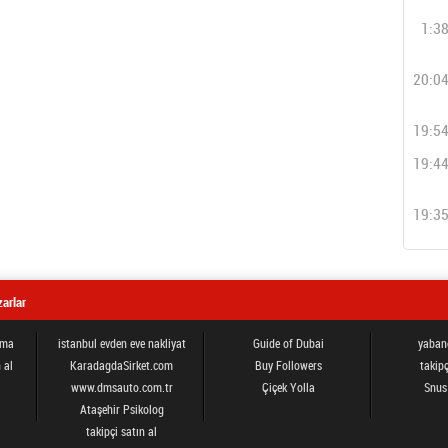
1:3
20:0
19:5
19:4
19:3
arlar
ama
istanbul evden eve nakliyat
Guide of Dubai
yabanc
 al
KaradagdaSirket.com
Buy Followers
takipç
www.dmsauto.com.tr
Çiçek Yolla
Snus
Ataşehir Psikolog
takipçi satın al