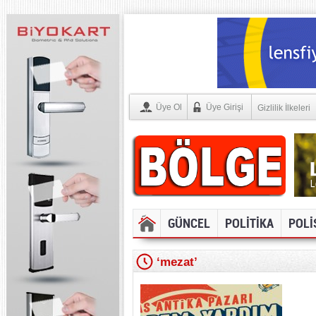
Üye Ol
Üye Girişi
Gizlilik İlkeleri
GÜNCEL
POLİTİKA
POLİ
‘mezat’