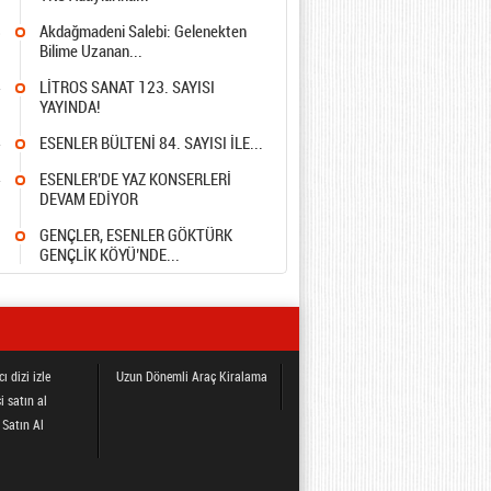
8
Akdağmadeni Salebi: Gelenekten
Bilime Uzanan...
4
LİTROS SANAT 123. SAYISI
YAYINDA!
4
ESENLER BÜLTENİ 84. SAYISI İLE...
4
ESENLER’DE YAZ KONSERLERİ
DEVAM EDİYOR
5
GENÇLER, ESENLER GÖKTÜRK
GENÇLİK KÖYÜ’NDE...
ı dizi izle
Uzun Dönemli Araç Kiralama
i satın al
 Satın Al