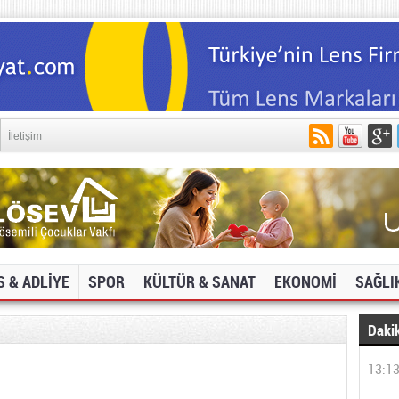
İletişim
S & ADLİYE
SPOR
KÜLTÜR & SANAT
EKONOMİ
SAĞLI
Dakik
13:1