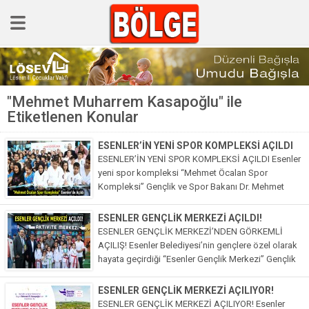
GÜNCEL
"Mehmet Muharrem Kasapoğlu" ile
POLİTİKA
Etiketlenen Konular
Polis & Adliye
ESENLER’İN YENİ SPOR KOMPLEKSİ AÇILDI
SPOR
ESENLER’İN YENİ SPOR KOMPLEKSİ AÇILDI Esenler
yeni spor kompleksi “Mehmet Öcalan Spor
EKONOMİ
Kompleksi” Gençlik ve Spor Bakanı Dr. Mehmet
Muharrem Kasapoğlu’nun katıldığı törenle açıldı.
YAZARLAR
Kasapoğlu, “Esenler, bir gençlik beldesi.
ESENLER GENÇLİK MERKEZİ AÇILDI!
Sağlık & Yaşam
Sporcuların...
ESENLER GENÇLİK MERKEZİ’NDEN GÖRKEMLİ
AÇILIŞ! Esenler Belediyesi’nin gençlere özel olarak
Kültür & Sanat
hayata geçirdiği “Esenler Gençlik Merkezi” Gençlik
ve Spor Bakanı Mehmet Muharrem Kasapoğlu’nun
EĞİTİM
katıldığı törenle açıldı. Kasapoğlu, “Gençlerimizle
ESENLER GENÇLİK MERKEZİ AÇILIYOR!
aramızdaki hukuk, muhabbet çok...
Müzik & Magazin
ESENLER GENÇLİK MERKEZİ AÇILIYOR! Esenler