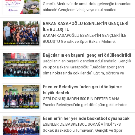
Gençlik Merkezi’nde umut dolu geleceğin tohumları
atılacak! Gençlerimizin iş veya okul saatleri
dışındaki zamanlarını değerlendirebilecekleri nezih
ve kaliteli bir ortamın oluşturulması amacıyla gençlik
BAKAN KASAPOĞLU ESENLER’İN GENÇLERİ
merkezimizi hayata...
İLE BULUŞTU
BAKAN KASAPOĞLU ESENLER’İN GENÇLERİ İLE
BULUŞTU Gençlik ve Spor Bakanı Mehmet
Muharrem Kasapoğlu, Esenler Belediyesi’nin
düzenlemiş olduğu Gençlik Günleri’nin kapanış
Bağcılar’ın en başarılı gençleri ödüllendirildi
programına katıldı. Kasapoğlu, “Spor tesisleriyle
Bağcılar’ın en başarılı gençleri ödüllendirildi Gençlik
hizmet kalitesini daha yukarıya taşımaya...
ve Spor Bakanı Kasapoğlu: “Bağcılar spor şehri
olma noktasında çok ileride” Eğitim, öğretim ve
farklı spor dallarındaki yarışmalarda dereceye giren
424 genç, Gençlik ve...
Esenler Belediyesi’nden geri dönüşüme
büyük destek
GERİ DÖNÜŞÜMDEN 500 BİN DEFTER DAHA
Esenler Belediyesi’nin geri dönüşüm gelirlerinden
elde ettiği defterler ile tekerlekli sandalyelerin
teslimini, Gençlik ve Spor Bakanı Mehmet Muharrem
Esenler’in her yerinde basketbol oynanacak
Kasapoğlu yaptı. Esenler’de geri dönüşümle 9...
ESENLER’DE BASKETBOL SOKAĞA İNDİ “3×3
Sokak Basketbolu Turnuvası”, Gençlik ve Spor