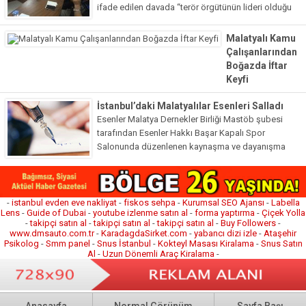
ifade edilen davada “terör örgütünün lideri olduğu
iddiasıyla yargılanan ağabeyine yardım ve yataklık
ettiği” gerekçesiyle 2 yıldır cezaevinde kalan
Malatyalı Kamu
Nurettin Kayan, tahliye oldu. Bandırma...
Çalışanlarından
Boğazda İftar
Keyfi
Malatyalı Kamu
İstanbul’daki Malatyalılar Esenleri Salladı
Çalışanlarından
Esenler Malatya Dernekler Birliği Mastöb şubesi
Boğazda İftar
tarafından Esenler Hakkı Başar Kapalı Spor
Keyfi İstanbul’daki
Salonunda düzenlenen kaynaşma ve dayanışma
Malatyalı Kamu
gecesinde yer yerinde oynadı. Esenler’in en büyük
Çalışanları Derneği
Kapalı Spor salonunu hınca hınç dolduran...
tarafından her yıl
geleneksel olarak
düzenlenen iftar
-
istanbul evden eve nakliyat
-
fiskos sehpa
-
Kurumsal SEO Ajansı
-
Labella
Lens
-
Guide of Dubai
-
youtube izlenme satın al
-
forma yaptırma
-
Çiçek Yolla
programı bu yıl
-
takipçi satın al
-
takipçi satın al
-
takipçi satın al
-
Buy Followers
-
İstanbul Boğazının
www.dmsauto.com.tr
-
KaradagdaSirket.com
-
yabancı dizi izle
-
Ataşehir
eşsiz güzelliği
Psikolog
-
Smm panel
-
Snus İstanbul
-
Kokteyl Masası Kiralama
-
Snus Satın
Al
-
Uzun Dönemli Araç Kiralama
-
eşliğinde teknede
gerçekleştirildi.
Malatyalı İş...
Anasayfa
Normal Görünüm
Sayfa Başı