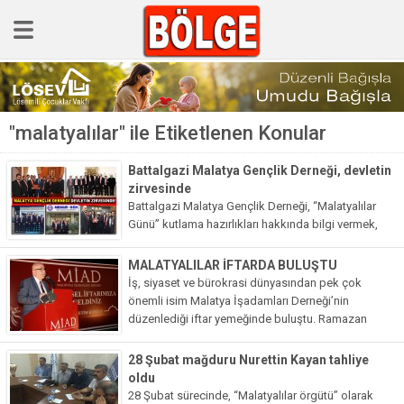
GÜNCEL
"malatyalılar" ile Etiketlenen Konular
POLİTİKA
Polis & Adliye
Battalgazi Malatya Gençlik Derneği, devletin
zirvesinde
SPOR
Battalgazi Malatya Gençlik Derneği, “Malatyalılar
Günü” kutlama hazırlıkları hakkında bilgi vermek,
EKONOMİ
çalışmaları anlatmak ve iadeyi ziyaretlerde
bulunmak için birçok üst düzey yöneticiyle
YAZARLAR
MALATYALILAR İFTARDA BULUŞTU
görüşmeler sağladılar. 1. yaşını dolduran Battalgazi
İş, siyaset ve bürokrasi dünyasından pek çok
Sağlık & Yaşam
Malatya Gençlik Derneği,...
önemli isim Malatya İşadamları Derneği’nin
düzenlediği iftar yemeğinde buluştu. Ramazan
Kültür & Sanat
ayında paylaşımın ve hoşgörünün zirve yapması
gerektiğini belirten MİAD Başkanı Yunus Akdaş,
28 Şubat mağduru Nurettin Kayan tahliye
EĞİTİM
Malatyalıların...
oldu
Müzik & Magazin
28 Şubat sürecinde, “Malatyalılar örgütü” olarak