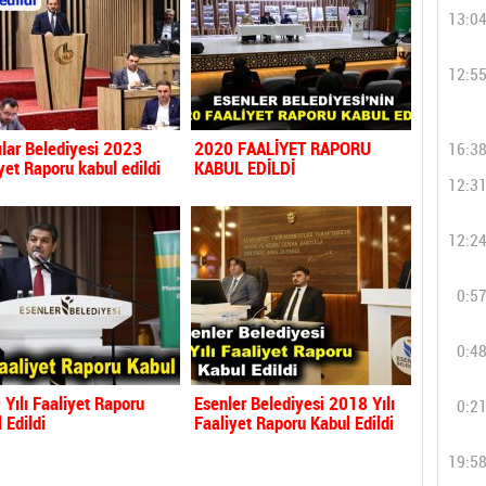
13:0
12:5
lar Belediyesi 2023
2020 FAALİYET RAPORU
16:3
yet Raporu kabul edildi
KABUL EDİLDİ
12:3
12:2
0:5
0:4
Yılı Faaliyet Raporu
Esenler Belediyesi 2018 Yılı
0:2
 Edildi
Faaliyet Raporu Kabul Edildi
19:5