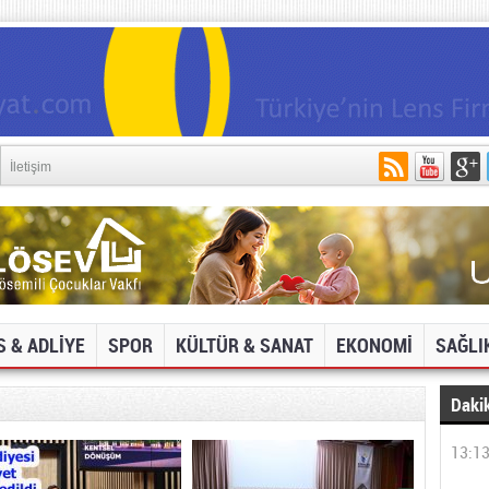
İletişim
S & ADLİYE
SPOR
KÜLTÜR & SANAT
EKONOMİ
SAĞLI
Dakik
13:1