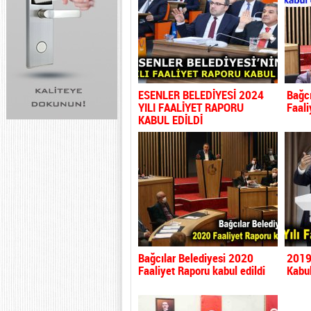
ESENLER BELEDİYESİ 2024
Bağcı
YILI FAALİYET RAPORU
Faali
KABUL EDİLDİ
Bağcılar Belediyesi 2020
2019 
Faaliyet Raporu kabul edildi
Kabul