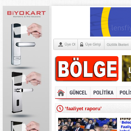
Üye Ol
Üye Girişi
Gizlilik İlkeleri
GÜNCEL
POLİTİKA
POLİ
‘faaliyet raporu’