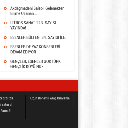
8
Akdağmadeni Salebi: Gelenekten
Bilime Uzanan...
4
LİTROS SANAT 123. SAYISI
YAYINDA!
4
ESENLER BÜLTENİ 84. SAYISI İLE...
4
ESENLER’DE YAZ KONSERLERİ
DEVAM EDİYOR
5
GENÇLER, ESENLER GÖKTÜRK
GENÇLİK KÖYÜ’NDE...
ı dizi izle
Uzun Dönemli Araç Kiralama
i satın al
 Satın Al