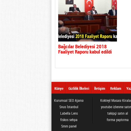
Bağcılar Belediyesi 2018
Faaliyet Raporu kabul edildi
Künye
Gizlilik İlkeleri
İletişim
Reklam
Yaz
Kurumsal SEO Ajansı
Kokteyl Masası Kiral
Snus İstanbul
youtube izlenme satın
Labella Lens
takipçi satın al
fiskos sehpa
forma yaptırma
Smm panel