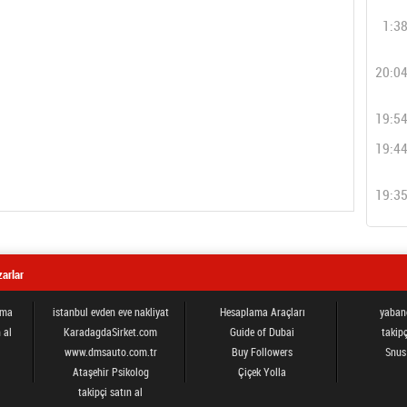
1:3
20:0
19:5
19:4
19:3
arlar
ama
istanbul evden eve nakliyat
Hesaplama Araçları
yabanc
 al
KaradagdaSirket.com
Guide of Dubai
takipç
www.dmsauto.com.tr
Buy Followers
Snus
Ataşehir Psikolog
Çiçek Yolla
takipçi satın al