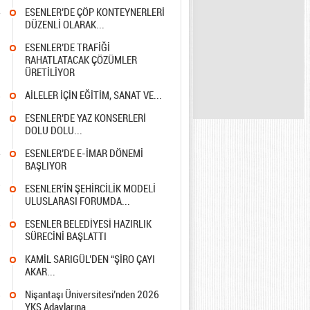
4
ESENLER’DE ÇÖP KONTEYNERLERİ
DÜZENLİ OLARAK...
5
ESENLER’DE TRAFİĞİ
RAHATLATACAK ÇÖZÜMLER
ÜRETİLİYOR
8
AİLELER İÇİN EĞİTİM, SANAT VE...
1
ESENLER’DE YAZ KONSERLERİ
DOLU DOLU...
4
ESENLER’DE E-İMAR DÖNEMİ
BAŞLIYOR
7
ESENLER’İN ŞEHİRCİLİK MODELİ
ULUSLARASI FORUMDA...
8
ESENLER BELEDİYESİ HAZIRLIK
SÜRECİNİ BAŞLATTI
1
KAMİL SARIGÜL’DEN “ŞİRO ÇAYI
AKAR...
8
Nişantaşı Üniversitesi’nden 2026
YKS Adaylarına...