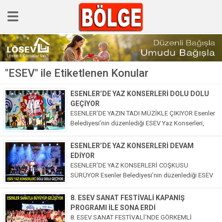
GÜNCEL
"ESEV" ile Etiketlenen Konular
POLİTİKA
Polis & Adliye
ESENLER’DE YAZ KONSERLERİ DOLU DOLU
GEÇİYOR
SPOR
ESENLER’DE YAZIN TADI MÜZİKLE ÇIKIYOR Esenler
Belediyesi’nin düzenlediği ESEV Yaz Konserleri,
EKONOMİ
farklı müzik türlerini Esenlerlilerle buluşturmaya
devam ediyor. 15 Temmuz Millet Bahçesi’nde
YAZARLAR
ESENLER’DE YAZ KONSERLERİ DEVAM
düzenlenen konserlerde vatandaşlar, türkülerden
EDİYOR
Sağlık & Yaşam
horona, halaylardan pop ve...
ESENLER’DE YAZ KONSERLERİ COŞKUSU
SÜRÜYOR Esenler Belediyesi’nin düzenlediği ESEV
Kültür & Sanat
Yaz Konserleri, 15 Temmuz Millet Bahçesi’nde
müzikseverleri bir araya getirmeye devam ediyor.
8. ESEV SANAT FESTİVALİ KAPANIŞ
EĞİTİM
Etkinlikler kapsamında sahne alan Erdal Şahin ile
PROGRAMI İLE SONA ERDİ
Gülben Kızıltaş...
Müzik & Magazin
8. ESEV SANAT FESTİVALİ’NDE GÖRKEMLİ