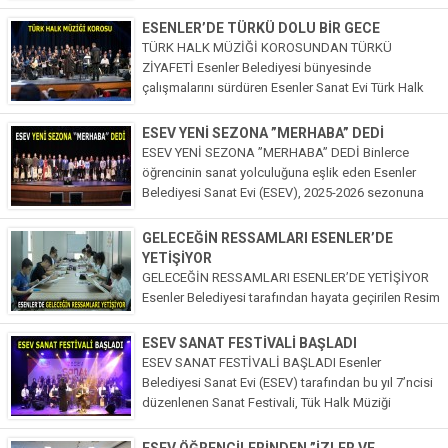
düzenlenen ESEV Tiyatro Günleri, tiyatro sanatını
eğitimle buluşturarak Esenler’deki lise öğrencilerine
ESENLER’DE TÜRKÜ DOLU BİR GECE
unutulmaz bir deneyim yaşattı. Esenler İlçe Millî...
TÜRK HALK MÜZİĞİ KOROSUNDAN TÜRKÜ
ZİYAFETİ Esenler Belediyesi bünyesinde
çalışmalarını sürdüren Esenler Sanat Evi Türk Halk
Müziği Korosu, düzenlediği konserle izleyicilere
türkü dolu bir gece yaşattı. Birbirinden güzel
ESEV YENİ SEZONA ”MERHABA” DEDİ
eserlerin seslendirildiği...
ESEV YENİ SEZONA ”MERHABA” DEDİ Binlerce
öğrencinin sanat yolculuğuna eşlik eden Esenler
Belediyesi Sanat Evi (ESEV), 2025-2026 sezonuna
düzenlenen programla ‘merhaba’ dedi. Açılış
programı, Esenler Belediye Başkanı M. Tevfik
GELECEĞİN RESSAMLARI ESENLER’DE
Göksu...
YETİŞİYOR
GELECEĞİN RESSAMLARI ESENLER’DE YETİŞİYOR
Esenler Belediyesi tarafından hayata geçirilen Resim
Akademisi’nde eğitimler tüm hızıyla devam ediyor.
Kursiyerlerin yaratıcılıklarını özgürce ifade
ESEV SANAT FESTİVALİ BAŞLADI
edebilmeleri, sanatsal yeteneklerini geliştirmeleri ve
ESEV SANAT FESTİVALİ BAŞLADI Esenler
sosyalleşmeleri için özel olarak tasarlanan...
Belediyesi Sanat Evi (ESEV) tarafından bu yıl 7’ncisi
düzenlenen Sanat Festivali, Tük Halk Müziği
konseriyle başladı. Öğrencilerin yıl boyunca ortaya
koyduğu sanat birikimi, tiyatrolar, sergiler...