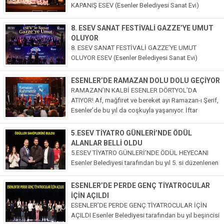
KAPANIŞ ESEV (Esenler Belediyesi Sanat Evi)
tarafından düzenlenen 8. ESEV Sanat Festivali,
dokuz gün süren birbirinden renkli etkinliklerin
8. ESEV SANAT FESTİVALİ GAZZE’YE UMUT
ardından kapanış programıyla sona erdi. Kapanış
OLUYOR
programında...
8. ESEV SANAT FESTİVALİ GAZZE’YE UMUT
OLUYOR ESEV (Esenler Belediyesi Sanat Evi)
tarafından 8.si düzenlenen Sanat Festivali, bu yıl
sanatın iyileştirici gücünü Gazze için harekete
ESENLER’DE RAMAZAN DOLU DOLU GEÇİYOR
geçirdi. “ESEV’le Sanat Gazze’ye Umut”...
RAMAZAN’IN KALBİ ESENLER DÖRTYOL’DA
ATIYOR! Af, mağfiret ve bereket ayı Ramazan-ı Şerif,
Esenler’de bu yıl da coşkuyla yaşanıyor. İftar
sonrası ilçe sakinlerinin vazgeçilmez adresi olan
Ramazan etkinlik çadırı, her akşam...
5.ESEV TİYATRO GÜNLERİ’NDE ÖDÜL
ALANLAR BELLİ OLDU
5.ESEV TİYATRO GÜNLERİ’NDE ÖDÜL HEYECANI
Esenler Belediyesi tarafından bu yıl 5. si düzenlenen
ESEV Tiyatro Günleri, kapanış programına ev
sahipliği yaptı. 3 gün boyunca sahnede
ESENLER’DE PERDE GENÇ TİYATROCULAR
performanslarını sergileyen lise grupları içerisinde...
İÇİN AÇILDI
ESENLER’DE PERDE GENÇ TİYATROCULAR İÇİN
AÇILDI Esenler Belediyesi tarafından bu yıl beşincisi