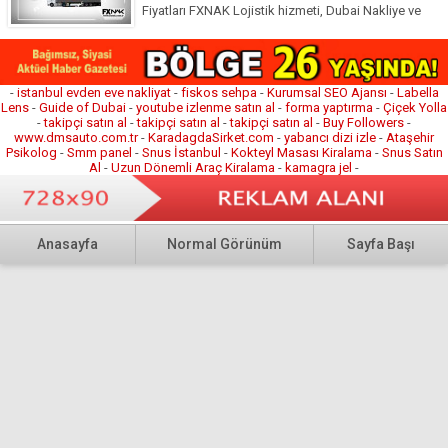
Fiyatları FXNAK Lojistik hizmeti, Dubai Nakliye ve
Dubai Parsiyel nakliye işlemlerinizde uygun karayolu
nakliye fiyatları ile sizler için gerekli tüm avantajları
sunuyor. Firmamız uzun...
-
istanbul evden eve nakliyat
-
fiskos sehpa
-
Kurumsal SEO Ajansı
-
Labella
Lens
-
Guide of Dubai
-
youtube izlenme satın al
-
forma yaptırma
-
Çiçek Yolla
-
takipçi satın al
-
takipçi satın al
-
takipçi satın al
-
Buy Followers
-
www.dmsauto.com.tr
-
KaradagdaSirket.com
-
yabancı dizi izle
-
Ataşehir
Psikolog
-
Smm panel
-
Snus İstanbul
-
Kokteyl Masası Kiralama
-
Snus Satın
Al
-
Uzun Dönemli Araç Kiralama
-
kamagra jel
-
Anasayfa
Normal Görünüm
Sayfa Başı