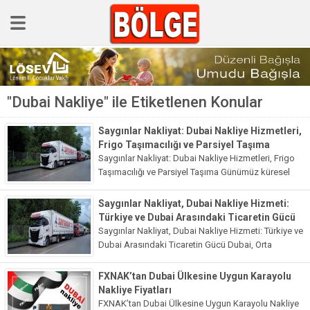
GÜNCEL
"Dubai Nakliye" ile Etiketlenen Konular
POLİTİKA
Polis & Adliye
Saygınlar Nakliyat: Dubai Nakliye Hizmetleri,
Frigo Taşımacılığı ve Parsiyel Taşıma
SPOR
Saygınlar Nakliyat: Dubai Nakliye Hizmetleri, Frigo
Taşımacılığı ve Parsiyel Taşıma Günümüz küresel
EKONOMİ
ticaretinde, taşımacılık hizmetleri büyük bir öneme
sahiptir. Özellikle uluslararası nakliye, firmaların mal
YAZARLAR
Saygınlar Nakliyat, Dubai Nakliye Hizmeti:
ve hizmetlerini dünya genelinde etkili bir...
Türkiye ve Dubai Arasındaki Ticaretin Gücü
Sağlık & Yaşam
Saygınlar Nakliyat, Dubai Nakliye Hizmeti: Türkiye ve
Dubai Arasındaki Ticaretin Gücü Dubai, Orta
Kültür & Sanat
Doğu’da yer alan ve dünyanın en önemli ticaret
merkezlerinden biridir. Türkiye’nin de önemli ticaret
FXNAK’tan Dubai Ülkesine Uygun Karayolu
EĞİTİM
ortaklarından biri olan...
Nakliye Fiyatları
Müzik & Magazin
FXNAK’tan Dubai Ülkesine Uygun Karayolu Nakliye